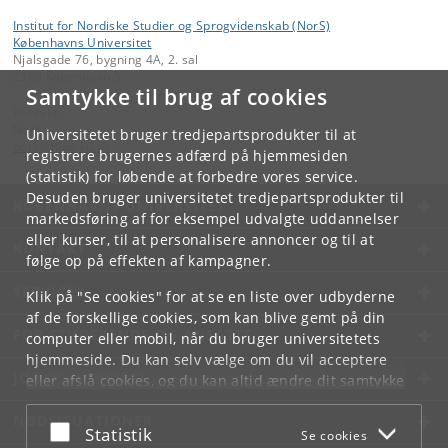
Institut for Nordiske Studier og Sprogvidenskab (NorS)
Københavns Universitet
Njalsgade 76, bygning 4A, 2. sal
2300 København S
Samtykke til brug af cookies
Kontakt:
NorS
Universitetet bruger tredjepartsprodukter til at
nors
@
hum
.
ku
.
dk
registrere brugernes adfærd på hjemmesiden
(statistik) for løbende at forbedre vores service.
Desuden bruger universitetet tredjepartsprodukter til
KØBENHAVNS UNIVERSITET
markedsføring af for eksempel udvalgte uddannelser
eller kurser, til at personalisere annoncer og til at
KONTAKT
følge op på effekten af kampagner.
SERVICES
Klik på "Se cookies" for at se en liste over udbyderne
af de forskellige cookies, som kan blive gemt på din
FOR STUDERENDE OG ANSATTE
computer eller mobil, når du bruger universitetets
hjemmeside. Du kan selv vælge om du vil acceptere
JOB OG KARRIERE
eller afslå cookies, og du kan altid ændre dit samtykke
under
Cookie- og privatlivspolitik
som du finder i
NØDSITUATIONER
bunden af hver side.
Acceptér eller afslå
Statistik
Se cookies