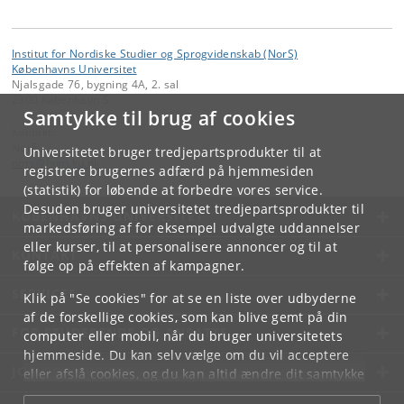
Institut for Nordiske Studier og Sprogvidenskab (NorS)
Københavns Universitet
Njalsgade 76, bygning 4A, 2. sal
2300 København S
Samtykke til brug af cookies
Kontakt:
NorS
Universitetet bruger tredjepartsprodukter til at
nors
@
hum
.
ku
.
dk
registrere brugernes adfærd på hjemmesiden
(statistik) for løbende at forbedre vores service.
Desuden bruger universitetet tredjepartsprodukter til
KØBENHAVNS UNIVERSITET
markedsføring af for eksempel udvalgte uddannelser
eller kurser, til at personalisere annoncer og til at
KONTAKT
følge op på effekten af kampagner.
SERVICES
Klik på "Se cookies" for at se en liste over udbyderne
af de forskellige cookies, som kan blive gemt på din
FOR STUDERENDE OG ANSATTE
computer eller mobil, når du bruger universitetets
hjemmeside. Du kan selv vælge om du vil acceptere
JOB OG KARRIERE
eller afslå cookies, og du kan altid ændre dit samtykke
under
Cookie- og privatlivspolitik
som du finder i