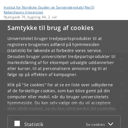
Institut for Nordiske Studier og Sprogvidenskab (NorS)
Københavns Universitet
Njalsgade 76, bygning 4A, 2. sal
2300 København S
Samtykke til brug af cookies
Kontakt:
NorS
Universitetet bruger tredjepartsprodukter til at
nors
@
hum
.
ku
.
dk
registrere brugernes adfærd på hjemmesiden
(statistik) for løbende at forbedre vores service.
Desuden bruger universitetet tredjepartsprodukter til
KØBENHAVNS UNIVERSITET
markedsføring af for eksempel udvalgte uddannelser
eller kurser, til at personalisere annoncer og til at
KONTAKT
følge op på effekten af kampagner.
SERVICES
Klik på "Se cookies" for at se en liste over udbyderne
af de forskellige cookies, som kan blive gemt på din
FOR STUDERENDE OG ANSATTE
computer eller mobil, når du bruger universitetets
hjemmeside. Du kan selv vælge om du vil acceptere
JOB OG KARRIERE
eller afslå cookies, og du kan altid ændre dit samtykke
under
Cookie- og privatlivspolitik
som du finder i
NØDSITUATIONER
bunden af hver side.
Acceptér eller afslå
Statistik
Se cookies