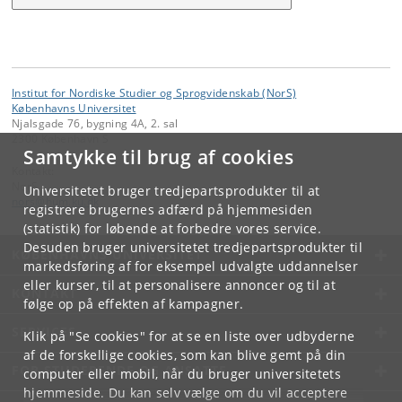
Institut for Nordiske Studier og Sprogvidenskab (NorS)
Københavns Universitet
Njalsgade 76, bygning 4A, 2. sal
2300 København S
Samtykke til brug af cookies
Kontakt:
NorS
Universitetet bruger tredjepartsprodukter til at
nors
@
hum
.
ku
.
dk
registrere brugernes adfærd på hjemmesiden
(statistik) for løbende at forbedre vores service.
Desuden bruger universitetet tredjepartsprodukter til
KØBENHAVNS UNIVERSITET
markedsføring af for eksempel udvalgte uddannelser
eller kurser, til at personalisere annoncer og til at
KONTAKT
følge op på effekten af kampagner.
SERVICES
Klik på "Se cookies" for at se en liste over udbyderne
af de forskellige cookies, som kan blive gemt på din
FOR STUDERENDE OG ANSATTE
computer eller mobil, når du bruger universitetets
hjemmeside. Du kan selv vælge om du vil acceptere