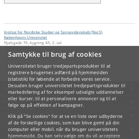
Institut for Nordiske Studier og Sprogvidenskab (NorS)
Københavns Universitet
Njalsgade 76, bygning 4A, 2. sal
2300 København S
Samtykke til brug af cookies
Kontakt:
Institut for Nordiske Studier og Sprogvidenskab
Universitetet bruger tredjepartsprodukter til at
nors
@
hum
.
ku
.
dk
registrere brugernes adfærd på hjemmesiden
(statistik) for løbende at forbedre vores service.
Desuden bruger universitetet tredjepartsprodukter til
KØBENHAVNS UNIVERSITET
markedsføring af for eksempel udvalgte uddannelser
eller kurser, til at personalisere annoncer og til at
KONTAKT
følge op på effekten af kampagner.
SERVICES
Klik på "Se cookies" for at se en liste over udbyderne
af de forskellige cookies, som kan blive gemt på din
FOR STUDERENDE OG ANSATTE
computer eller mobil, når du bruger universitetets
hjemmeside. Du kan selv vælge om du vil acceptere