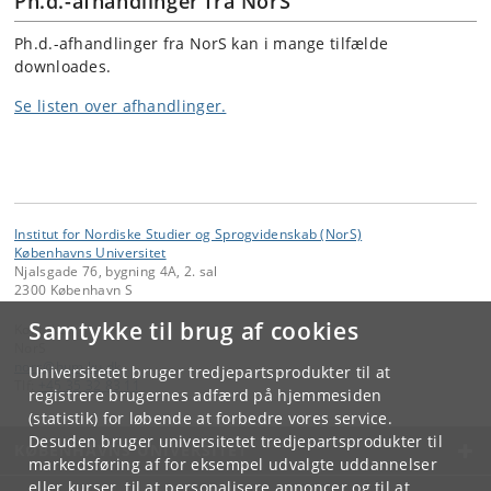
Ph.d.-afhandlinger fra NorS
Ph.d.-afhandlinger fra NorS kan i mange tilfælde
downloades.
Se listen over afhandlinger.
Institut for Nordiske Studier og Sprogvidenskab (NorS)
Københavns Universitet
Njalsgade 76, bygning 4A, 2. sal
2300 København S
Samtykke til brug af cookies
Kontakt:
NorS
nors
@
hum
.
ku
.
dk
Universitetet bruger tredjepartsprodukter til at
Tlf:
+45 35 32 83 11
registrere brugernes adfærd på hjemmesiden
(statistik) for løbende at forbedre vores service.
Desuden bruger universitetet tredjepartsprodukter til
KØBENHAVNS UNIVERSITET
markedsføring af for eksempel udvalgte uddannelser
eller kurser, til at personalisere annoncer og til at