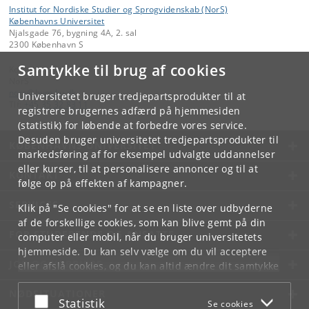
Institut for Nordiske Studier og Sprogvidenskab (NorS)
Københavns Universitet
Njalsgade 76, bygning 4A, 2. sal
2300 København S
Samtykke til brug af cookies
Kontakt:
NorS
nors
@
hum
.
ku
.
dk
Universitetet bruger tredjepartsprodukter til at
Tlf:
+45 35 32 83 11
registrere brugernes adfærd på hjemmesiden
(statistik) for løbende at forbedre vores service.
Desuden bruger universitetet tredjepartsprodukter til
KØBENHAVNS UNIVERSITET
markedsføring af for eksempel udvalgte uddannelser
eller kurser, til at personalisere annoncer og til at
KONTAKT
følge op på effekten af kampagner.
SERVICES
Klik på "Se cookies" for at se en liste over udbyderne
af de forskellige cookies, som kan blive gemt på din
FOR STUDERENDE OG ANSATTE
computer eller mobil, når du bruger universitetets
hjemmeside. Du kan selv vælge om du vil acceptere
JOB OG KARRIERE
eller afslå cookies, og du kan altid ændre dit samtykke
under
Cookie- og privatlivspolitik
som du finder i
NØDSITUATIONER
bunden af hver side.
Acceptér eller afslå
Statistik
Se cookies