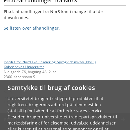
Ph.d.-afhandlinger fra NorS
Ph.d.-afhandlinger fra NorS kan i mange tilfælde
downloades.
Se listen over afhandlinger.
Institut for Nordiske Studier og Sprogvidenskab (NorS)
Københavns Universitet
Njalsgade 76, bygning 4A, 2. sal
2300 København S
Samtykke til brug af cookies
Kontakt:
NorS
nors
@
hum
.
ku
.
dk
Universitetet bruger tredjepartsprodukter til at
Tlf:
+45 35 32 83 11
registrere brugernes adfærd på hjemmesiden
(statistik) for løbende at forbedre vores service.
Desuden bruger universitetet tredjepartsprodukter til
KØBENHAVNS UNIVERSITET
markedsføring af for eksempel udvalgte uddannelser
eller kurser, til at personalisere annoncer og til at