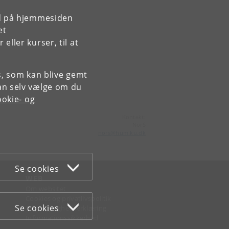
rd på hjemmesiden
et
ller kurser, til at
es, som kan blive gemt
an selv vælge om du
okie- og
Kontakt:
NorS
nors
@
hum
.
ku
.
dk
Se cookies
WEB
Om websitet
Cookies og privatlivspolitik
Se cookies
Tilgængelighedserklæring
Informationssikkerhed