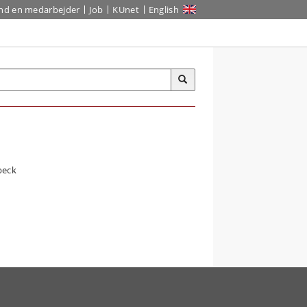
ind en medarbejder
Job
KUnet
English