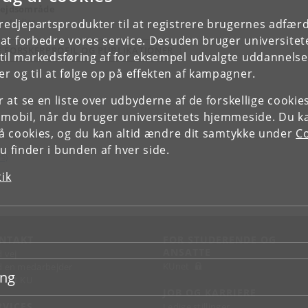
ejdsområde
sstudier
tredjepartsprodukter til at registrere brugernes adfæ
e at forbedre vores service. Desuden bruger universitet
E FORSKERPROFIL OG PUBLIKATIONER
il markedsføring af for eksempel udvalgte uddannelser e
r og til at følge op på effekten af kampagner.
or at se en liste over udbyderne af de forskellige cooki
 mobil, når du bruger universitetets hjemmeside. Du k
slå cookies, og du kan altid ændre dit samtykke under
Co
 finder i bunden af hver side.
rS)
tik
NTAKT
FOR STUDERENDE OG
ANSATTE
d vej
KUnet
d en medarbejder
ing
takt KU
JOB OG KARRIERE
RVICES
Ledige stillinger