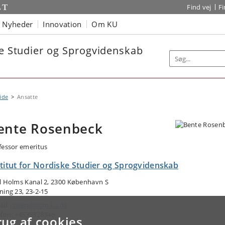
Find vej
F
Nyheder
Innovation
Om KU
ke Studier og Sprogvidenskab
ide
Ansatte
ente Rosenbeck
fessor emeritus
stitut for Nordiske Studier og Sprogvidenskab
l Holms Kanal 2, 2300 København S
ning 23, 23-2-15
ail:
rosen@hum.ku.dk
efon: +4535328346
rug af cookies