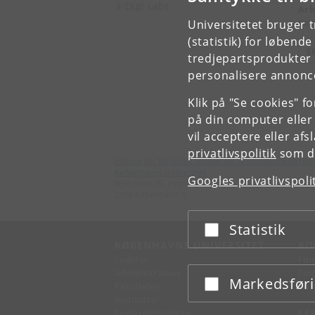
Digi Labs
Arb
Køn
Universitetet bruger 
(statistik) for løbend
S
tredjepartsprodukter t
personalisere annonce
Klik på "Se cookies" f
på din computer eller
vil acceptere eller af
privatlivspolitik
som du
Institut for Nordiske Studier og Sprogvidenskab (No
Københavns Universitet
Googles privatlivspoli
Njalsgade 76, bygning 4A, 2. sal
2300 København S
Statistik
Acceptér eller afslå
KØBENHAVNS UNIVERSITET
KO
Ledelse
Fin
Administration
Fin
Markedsfør
Acceptér eller afslå
Fakulteter
Kon
Institutter
Forskningscentre
SE