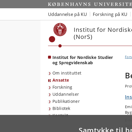
Start
Uddannelse på KU
Forskning på KU
Institut for Nordis
(NorS)
Institut for Nordiske Studier
Fors
og Sprogvidenskab
Om instituttet
B
Ansatte
Pro
Forskning
Uddannelser
In
Publikationer
Emi
Bibliotek
Byg
Kontakt
E-m
Tel
Samtykke til b