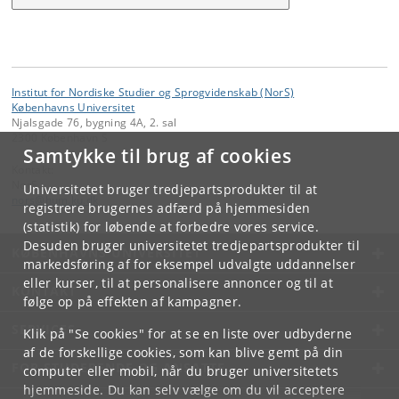
Institut for Nordiske Studier og Sprogvidenskab (NorS)
Københavns Universitet
Njalsgade 76, bygning 4A, 2. sal
2300 København S
Samtykke til brug af cookies
Kontakt:
NorS
Universitetet bruger tredjepartsprodukter til at
nors
@
hum
.
ku
.
dk
registrere brugernes adfærd på hjemmesiden
(statistik) for løbende at forbedre vores service.
Desuden bruger universitetet tredjepartsprodukter til
KØBENHAVNS UNIVERSITET
markedsføring af for eksempel udvalgte uddannelser
eller kurser, til at personalisere annoncer og til at
KONTAKT
følge op på effekten af kampagner.
SERVICES
Klik på "Se cookies" for at se en liste over udbyderne
af de forskellige cookies, som kan blive gemt på din
FOR STUDERENDE OG ANSATTE
computer eller mobil, når du bruger universitetets
hjemmeside. Du kan selv vælge om du vil acceptere