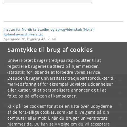
Institut for Nordiske Studier og Sprogvidenskab (NorS)
Københavns Universitet
Njalsgade 76, bygning 4A, 2. sal
2300 København S
Samtykke til brug af cookies
Kontakt:
NorS
Universitetet bruger tredjepartsprodukter til at
nors
@
hum
.
ku
.
dk
registrere brugernes adfærd på hjemmesiden
(statistik) for løbende at forbedre vores service.
Desuden bruger universitetet tredjepartsprodukter til
KØBENHAVNS UNIVERSITET
markedsføring af for eksempel udvalgte uddannelser
eller kurser, til at personalisere annoncer og til at
KONTAKT
følge op på effekten af kampagner.
SERVICES
Klik på "Se cookies" for at se en liste over udbyderne
af de forskellige cookies, som kan blive gemt på din
FOR STUDERENDE OG ANSATTE
computer eller mobil, når du bruger universitetets
hjemmeside. Du kan selv vælge om du vil acceptere