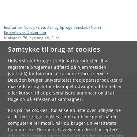
Institut for Nordiske Studier og Sprogvidenskab (NorS)
Københavns Universitet
Njalsgade 76, bygning 4A, 2. sal
2300 København S
Samtykke til brug af cookies
Kontakt:
NorS
Universitetet bruger tredjepartsprodukter til at
nors
@
hum
.
ku
.
dk
registrere brugernes adfærd på hjemmesiden
(statistik) for løbende at forbedre vores service.
Desuden bruger universitetet tredjepartsprodukter til
KØBENHAVNS UNIVERSITET
markedsføring af for eksempel udvalgte uddannelser
eller kurser, til at personalisere annoncer og til at
KONTAKT
følge op på effekten af kampagner.
SERVICES
Klik på "Se cookies" for at se en liste over udbyderne
af de forskellige cookies, som kan blive gemt på din
FOR STUDERENDE OG ANSATTE
computer eller mobil, når du bruger universitetets
hjemmeside. Du kan selv vælge om du vil acceptere
JOB OG KARRIERE
eller afslå cookies, og du kan altid ændre dit samtykke