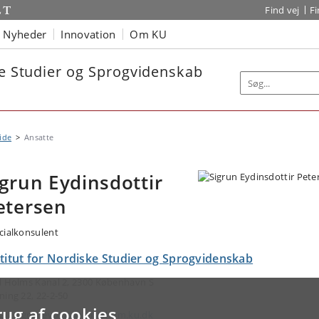
Find vej
F
Nyheder
Innovation
Om KU
ke Studier og Sprogvidenskab
ide
Ansatte
igrun Eydinsdottir
etersen
cialkonsulent
stitut for Nordiske Studier og Sprogvidenskab
l Holms Kanal 2, 2300 København S
ning 22, 22-2-50
rug af cookies
ail:
sigruneydinsdottir@hum.ku.dk