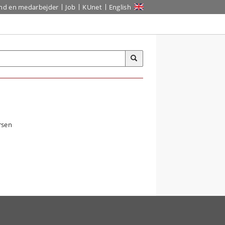
ind en medarbejder
Job
KUnet
English