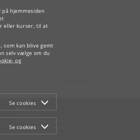
rd på hjemmesiden
et
ller kurser, til at
es, som kan blive gemt
an selv vælge om du
okie- og
Kontakt:
NorS
nors
@
hum
.
ku
.
dk
Se cookies
WEB
Om websitet
Cookies og privatlivspolitik
Se cookies
Tilgængelighedserklæring
Informationssikkerhed