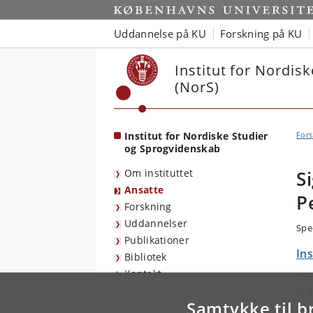
Start
Uddannelse på KU
Forskning på KU
Institut for Nordis
(NorS)
Institut for Nordiske Studier
Fors
og Sprogvidenskab
Om instituttet
S
Ansatte
P
Forskning
Uddannelser
Spe
Publikationer
In
Bibliotek
Kontakt
Emi
Byg
Samtykke til b
E-m