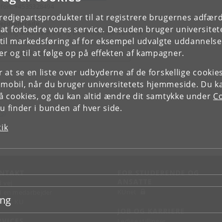
efon: +4535328494
tredjepartsprodukter til at registrere brugernes adfæ
ejdsområde
e at forbedre vores service. Desuden bruger universitet
skningskoordinering og ledelsesunderstøttelse
il markedsføring af for eksempel udvalgte uddannelser e
r og til at følge op på effekten af kampagner.
E FORSKERPROFIL OG PUBLIKATIONER
or at se en liste over udbyderne af de forskellige cooki
 mobil, når du bruger universitetets hjemmeside. Du k
slå cookies, og du kan altid ændre dit samtykke under
Co
 finder i bunden af hver side.
rS)
tik
NTAKT
FOR STUDERENDE OG
ANSATTE
d vej
KUnet
d en medarbejder
ing
takt KU
JOB OG KARRIERE
RVICES
Ledige stillinger