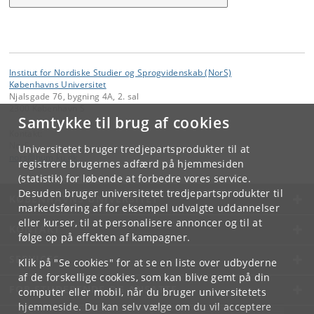
Institut for Nordiske Studier og Sprogvidenskab (NorS)
Københavns Universitet
Njalsgade 76, bygning 4A, 2. sal
2300 København S
Samtykke til brug af cookies
Kontakt:
NorS
Universitetet bruger tredjepartsprodukter til at
nors
@
hum
.
ku
.
dk
registrere brugernes adfærd på hjemmesiden
(statistik) for løbende at forbedre vores service.
Desuden bruger universitetet tredjepartsprodukter til
KØBENHAVNS UNIVERSITET
markedsføring af for eksempel udvalgte uddannelser
eller kurser, til at personalisere annoncer og til at
KONTAKT
følge op på effekten af kampagner.
SERVICES
Klik på "Se cookies" for at se en liste over udbyderne
af de forskellige cookies, som kan blive gemt på din
FOR STUDERENDE OG ANSATTE
computer eller mobil, når du bruger universitetets
hjemmeside. Du kan selv vælge om du vil acceptere