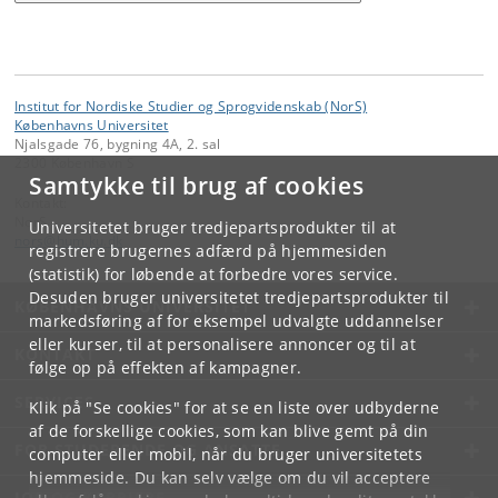
Institut for Nordiske Studier og Sprogvidenskab (NorS)
Københavns Universitet
Njalsgade 76, bygning 4A, 2. sal
2300 København S
Samtykke til brug af cookies
Kontakt:
NorS
Universitetet bruger tredjepartsprodukter til at
nors
@
hum
.
ku
.
dk
registrere brugernes adfærd på hjemmesiden
(statistik) for løbende at forbedre vores service.
Desuden bruger universitetet tredjepartsprodukter til
KØBENHAVNS UNIVERSITET
markedsføring af for eksempel udvalgte uddannelser
eller kurser, til at personalisere annoncer og til at
KONTAKT
følge op på effekten af kampagner.
SERVICES
Klik på "Se cookies" for at se en liste over udbyderne
af de forskellige cookies, som kan blive gemt på din
FOR STUDERENDE OG ANSATTE
computer eller mobil, når du bruger universitetets
hjemmeside. Du kan selv vælge om du vil acceptere
JOB OG KARRIERE