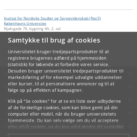
Institut for Nordiske Studier og Sprogvidenskab (NorS)
Københavns Universitet
Njalsgade 76, bygning 4A, 2. sal
2300 København S
Samtykke til brug af cookies
Kontakt:
NorS
Universitetet bruger tredjepartsprodukter til at
nors
@
hum
.
ku
.
dk
registrere brugernes adfærd på hjemmesiden
(statistik) for løbende at forbedre vores service.
Desuden bruger universitetet tredjepartsprodukter til
KØBENHAVNS UNIVERSITET
markedsføring af for eksempel udvalgte uddannelser
eller kurser, til at personalisere annoncer og til at
KONTAKT
følge op på effekten af kampagner.
SERVICES
Klik på "Se cookies" for at se en liste over udbyderne
af de forskellige cookies, som kan blive gemt på din
FOR STUDERENDE OG ANSATTE
computer eller mobil, når du bruger universitetets
hjemmeside. Du kan selv vælge om du vil acceptere
JOB OG KARRIERE
eller afslå cookies, og du kan altid ændre dit samtykke
under
Cookie- og privatlivspolitik
som du finder i