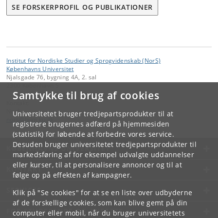
SE FORSKERPROFIL OG PUBLIKATIONER
Institut for Nordiske Studier og Sprogvidenskab (NorS)
Københavns Universitet
Njalsgade 76, bygning 4A, 2. sal
2300 København S
Samtykke til brug af cookies
Kontakt:
NorS
Universitetet bruger tredjepartsprodukter til at
nors
@
hum
.
ku
.
dk
registrere brugernes adfærd på hjemmesiden
(statistik) for løbende at forbedre vores service.
Desuden bruger universitetet tredjepartsprodukter til
KØBENHAVNS UNIVERSITET
markedsføring af for eksempel udvalgte uddannelser
eller kurser, til at personalisere annoncer og til at
KONTAKT
følge op på effekten af kampagner.
SERVICES
Klik på "Se cookies" for at se en liste over udbyderne
af de forskellige cookies, som kan blive gemt på din
FOR STUDERENDE OG ANSATTE
computer eller mobil, når du bruger universitetets