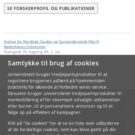
SE FORSKERPROFIL OG PUBLIKATIONER
Institut for Nordiske Studier og Sprogvidenskab (NorS)
Københavns Universitet
Njalsgade 76, bygning 4A, 2. sal
2300 København S
Samtykke til brug af cookies
Kontakt:
NorS
Universitetet bruger tredjepartsprodukter til at
nors
@
hum
.
ku
.
dk
registrere brugernes adfærd på hjemmesiden
(statistik) for løbende at forbedre vores service.
Desuden bruger universitetet tredjepartsprodukter til
KØBENHAVNS UNIVERSITET
markedsføring af for eksempel udvalgte uddannelser
eller kurser, til at personalisere annoncer og til at
KONTAKT
følge op på effekten af kampagner.
SERVICES
Klik på "Se cookies" for at se en liste over udbyderne
af de forskellige cookies, som kan blive gemt på din
FOR STUDERENDE OG ANSATTE