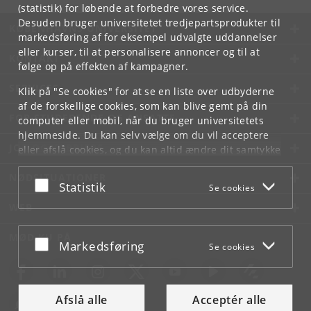
(statistik) for løbende at forbedre vores service.
Desuden bruger universitetet tredjepartsprodukter til
KØBENHAVNS UNIVERSITET
markedsføring af for eksempel udvalgte uddannelser
eller kurser, til at personalisere annoncer og til at
KONTAKT
følge op på effekten af kampagner.
SERVICES
Klik på "Se cookies" for at se en liste over udbyderne
af de forskellige cookies, som kan blive gemt på din
FOR STUDERENDE OG ANSATTE
computer eller mobil, når du bruger universitetets
hjemmeside. Du kan selv vælge om du vil acceptere
JOB OG KARRIERE
eller afslå cookies, og du kan altid ændre dit samtykke
under
Cookie- og privatlivspolitik
som du finder i
NØDSITUATIONER
bunden af hver side.
Acceptér eller afslå
Statistik
Se cookies
Googles privatlivspolitik
WEB
MØD KU PÅ
Acceptér eller afslå
Markedsføring
Se cookies
Afslå alle
Acceptér alle