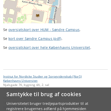
Se
oversigtskort over HUM - Søndre Campus
.
Se
kort over Søndre Campus (pdf)
.
Se
oversigtskort over hele Københavns Universitet
.
Institut for Nordiske Studier og Sprogvidenskab (NorS)
Københavns Universitet
Njalsgade 76, bygning 4A, 2. sal
2300 København S
Samtykke til brug af cookies
Kontakt:
Lars-Jakob Harding Kællerød
Universitetet bruger tredjepartsprodukter til at
jvw124
@
hum
.
ku
.
dk
registrere brugernes adfærd på hjemmesiden