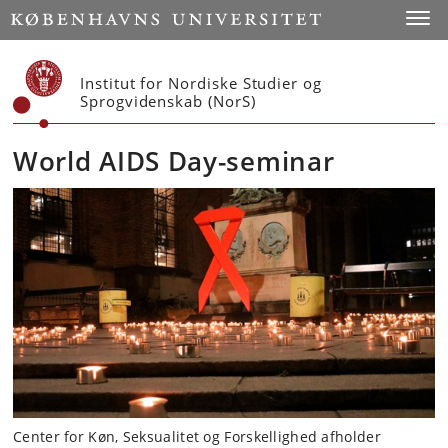
Start
Toggl
Institut for Nordiske Studier og
Sprogvidenskab (NorS)
World AIDS Day-seminar
Center for Køn, Seksualitet og Forskellighed afholder