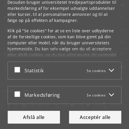
Desuden bruger universitetet tredjepartsprodukter til
KØBENHAVNS UNIVERSITET
markedsføring af for eksempel udvalgte uddannelser
eller kurser, til at personalisere annoncer og til at
KONTAKT
følge op på effekten af kampagner.
SERVICES
Klik på "Se cookies" for at se en liste over udbyderne
af de forskellige cookies, som kan blive gemt på din
FOR STUDERENDE OG ANSATTE
computer eller mobil, når du bruger universitetets
hjemmeside. Du kan selv vælge om du vil acceptere
JOB OG KARRIERE
eller afslå cookies, og du kan altid ændre dit samtykke
under
Cookie- og privatlivspolitik
som du finder i
NØDSITUATIONER
bunden af hver side.
Acceptér eller afslå
Statistik
Se cookies
Googles privatlivspolitik
WEB
MØD KU PÅ
Acceptér eller afslå
Markedsføring
Se cookies
Afslå alle
Acceptér alle