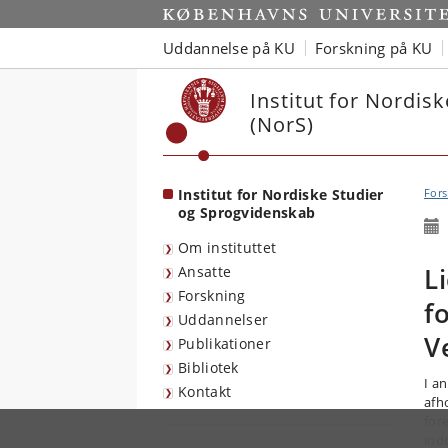
Start
Uddannelse på KU
Forskning på KU
Institut for Nordis
(NorS)
Institut for Nordiske Studier
Fors
og Sprogvidenskab
Om instituttet
L
Ansatte
Forskning
f
Uddannelser
V
Publikationer
Bibliotek
I a
Kontakt
afh
for
ind