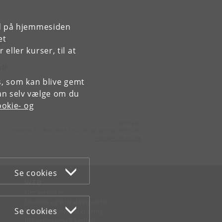
rd på hjemmesiden
et
get
ller kurser, til at
ål-
es, som kan blive gemt
an selv vælge om du
okie- og
Kontakt:
Institut for Nordiske Studier og Sprogvidenskab
nors
@
hum
.
ku
.
dk
Se cookies
WEB
Om websitet
Cookies og privatlivspolitik
Se cookies
Tilgængelighedserklæring
Informationssikkerhed