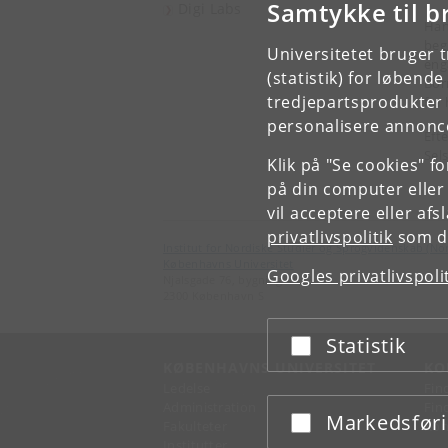
Samtykke til b
Digi Labs
Han
beg
Universitetet bruger 
eng
(statistik) for løbend
Bor
tredjepartsprodukter t
for 
personalisere annonce
Efte
Sel
Klik på "Se cookies" f
på din computer eller
vil acceptere eller af
privatlivspolitik
som du
Institut for Nordiske Studier og Sprogvidenskab (No
Københavns Universitet
Googles privatlivspoli
Njalsgade 76, bygning 4A, 2. sal
2300 København S
Statistik
Acceptér eller afslå
KØBENHAVNS UNIVERSITET
KO
Ledelse
Fin
Administration
Fin
Markedsfør
Acceptér eller afslå
Fakulteter
Kon
Institutter