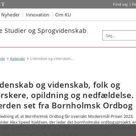
Find vej
F
Nyheder
Innovation
Om KU
ke Studier og Sprogvidenskab
ide
Kalender
Lidenskab og videnskab...
idenskab og videnskab, folk og
orskere, opildning og nedfældelse.
erden set fra Bornholmsk Ordbog
nledning af, at Bornholmsk Ordbog får overrakt Modersmål-Prisen 2023,
older Alex Speed Kjeldsen, der leder det bornholmske ordbogsprojekt, e
elæsning om Bornholmsk Ordbog med særligt fokus på betydningen af a
drage bornholmerne i det daglige arbejde.