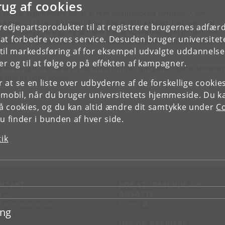
rug af cookies
 vil bl.a. argumentere for, at et rent videnskabeligt perspektiv, der
rænser sig til ren dokumentation, ikke er tilstrækkeligt, hvis man skal
tredjepartsprodukter til at registrere brugernes adfæ
agere mange frivillige, og så håber han at kunne vise, at et projekt som
e at forbedre vores service. Desuden bruger universitet
nholmsk Ordbog illustrerer, at humanistisk forskning faktisk betyder no
il markedsføring af for eksempel udvalgte uddannelser e
hr. og fru Kofoed.
r og til at følge op på effekten af kampagner.
r foredraget, der varer en lille times tid (inkl. spørgsmål), byder Modersm
skabet på nogle bobler.
or at se en liste over udbyderne af de forskellige cooki
 mobil, når du bruger universitetets hjemmeside. Du k
slå cookies, og du kan altid ændre dit samtykke under
Co
 finder i bunden af hver side.
rS)
tik
NTAKT
FOR STUDERENDE OG
ANSATTE
d vej
KUnet
d en medarbejder
ing
takt KU
JOB OG KARRIERE