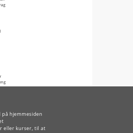
rag
l
r
æng
rd på hjemmesiden
et
ller kurser, til at