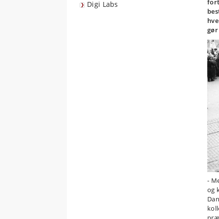
for
Digi Labs
bes
hve
gør
- M
og k
Dan
kol
præ