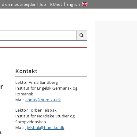
ind en medarbejder
Job
KUnet
English
Kontakt
Lektor Anna Sandberg
r
Institut for Engelsk Germansk og
Romansk
Mail:
annas@hum.ku.dk
Lektor Torben Jelsbak
Institut for Nordiske Studier og
Sprogvidenskab
Mail:
tjelsbak@hum.ku.dk
t