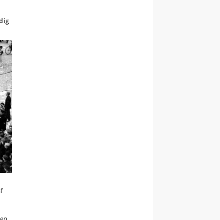
dig
f
men