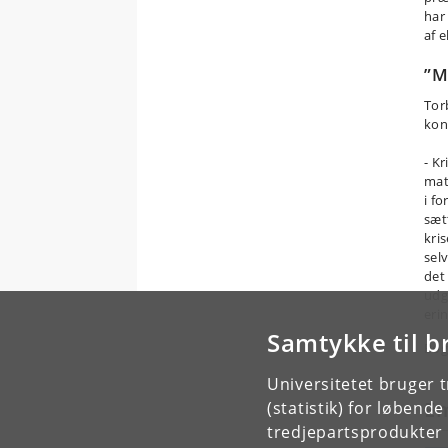
har
af 
”M
Tor
kon
- K
mat
i fo
sætt
kri
sel
det
udg
eri
Samtykke til b
Bog
Universitetet bruger 
E
(statistik) for løbend
tredjepartsprodukter t