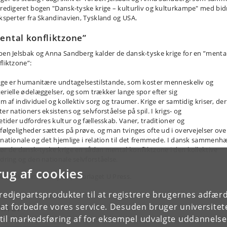
 redigeret bogen "Dansk-tyske krige – kulturliv og kulturkampe" med bid
eksperter fra Skandinavien, Tyskland og USA.
ental konfliktzone”
ben Jelsbak og Anna Sandberg kalder de dansk-tyske krige for en ”menta
fliktzone”:
rige er humanitære undtagelsestilstande, som koster menneskeliv og
erielle ødelæggelser, og som trækker lange spor efter sig
rm af individuel og kollektiv sorg og traumer. Krige er samtidig kriser, der
er nationers eksistens og selvforståelse på spil. I krigs- og
setider udfordres kultur og fællesskab. Vaner, traditioner og
vfølgeligheder sættes på prøve, og man tvinges ofte ud i overvejelser ove
 nationale og det hjemlige i relation til det fremmede. I dansk sammenh
ør de dansk-tyske krige en sådan mental konfliktzone i den kollektive
ndring og den nationale selvforståelse.
rug af cookies
en udkommer 26. juni på forlaget U Press.
tredjepartsprodukter til at registrere brugernes adfæ
mner
e at forbedre vores service. Desuden bruger universitet
il markedsføring af for eksempel udvalgte uddannelser e