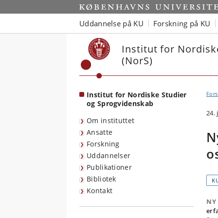
Start
Uddannelse på KU
Forskning på KU
Institut for Nordis
(NorS)
Institut for Nordiske Studier
Fors
og Sprogvidenskab
24. 
Om instituttet
Ansatte
N
Forskning
o
Uddannelser
Publikationer
Bibliotek
K
Kontakt
NY
erf