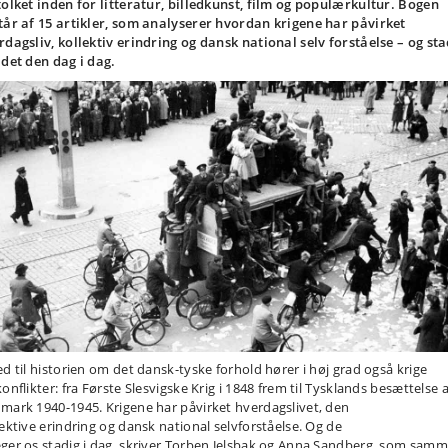
tolket inden for litteratur, billedkunst, film og populærkultur. Bogen
tår af 15 artikler, som analyserer hvordan krigene har påvirket
rdagsliv, kollektiv erindring og dansk national selv forståelse – og sta
 det den dag i dag.
ed til historien om det dansk-tyske forhold hører i høj grad også krige
onflikter: fra Første Slesvigske Krig i 1848 frem til Tysklands besættelse a
mark 1940-1945. Krigene har påvirket hverdagslivet, den
lektive erindring og dansk national selvforståelse. Og de
ger os stadig i dag, skriver Torben Jelsbak og Anna Sandberg. som sam