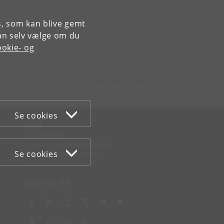
es, som kan blive gemt
an selv vælge om du
okie- og
Kontakt:
Institut for Nordiske Studier og Sprogvidenskab
nors
@
hum
.
ku
.
dk
Se cookies
WEB
Om websitet
Cookies og privatlivspolitik
Se cookies
Tilgængelighedserklæring
Informationssikkerhed
MØD KU PÅ