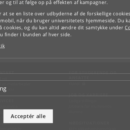
r og til at følge op på effekten af kampagner.
ULTUR
HISTORIE
or at se en liste over udbyderne af de forskellige cooki
 mobil, når du bruger universitetets hjemmeside. Du k
slå cookies, og du kan altid ændre dit samtykke under
Co
 finder i bunden af hver side.
rS)
tik
NTAKT
FOR STUDERENDE OG
ANSATTE
d vej
KUnet
d en medarbejder
ing
takt KU
JOB OG KARRIERE
RVICES
Ledige stillinger
Jobbank for studerende
sseservice
Alumne
ignguide
Acceptér alle
chandise
NØDSITUATIONER
support
 leverandører
KU's sikkerhedsberedskab