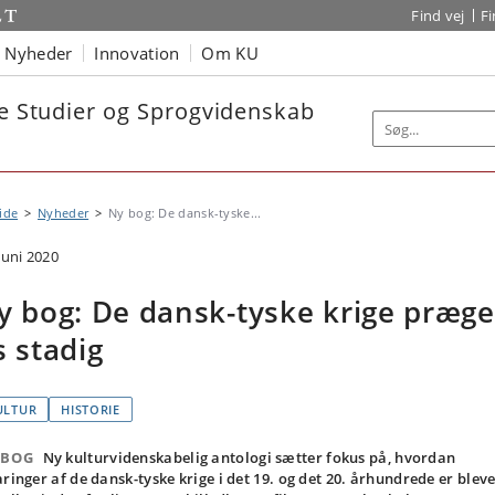
Find vej
F
Nyheder
Innovation
Om KU
ke Studier og Sprogvidenskab
ide
Nyheder
Ny bog: De dansk-tyske...
juni 2020
y bog: De dansk-tyske krige præge
s stadig
ULTUR
HISTORIE
 BOG
Ny kulturvidenskabelig antologi sætter fokus på, hvordan
aringer af de dansk-tyske krige i det 19. og det 20. århundrede er bleve