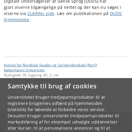
Digitale Undersøgelser af Dansk Sprog (DUDS) har
gjort viserne tilgængelige på nettet og der kan nu søges i
viserne via
CLARINs side
. Læs om publikationen på
DUDS'
hjemmeside
.
Institut for Nordiske Studier og Sprogvidenskab (NorS)
Københavns Universitet
Njalsgade 76, bygning 4A, 2. sal
2300 København S
Samtykke til brug af cookies
Kontakt:
INSS
Universitetet bruger tredjepartsprodukter til at
inss
@
hum
.
ku
.
dk
registrere brugernes adfærd på hjemmesiden
(statistik) for løbende at forbedre vores service.
Desuden bruger universitetet tredjepartsprodukter til
KØBENHAVNS UNIVERSITET
markedsføring af for eksempel udvalgte uddannelser
eller kurser, til at personalisere annoncer og til at
KONTAKT