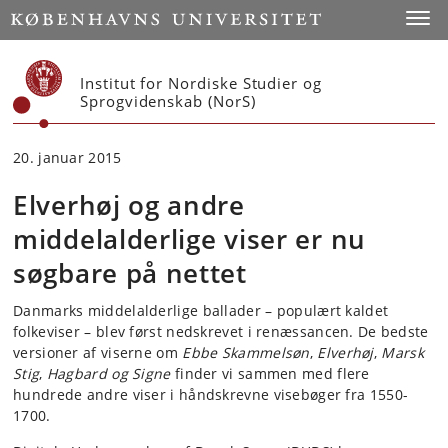
Start
Toggl
Institut for Nordiske Studier og
Sprogvidenskab (NorS)
20. januar 2015
Elverhøj og andre
middelalderlige viser er nu
søgbare på nettet
Danmarks middelalderlige ballader – populært kaldet
folkeviser – blev først nedskrevet i renæssancen. De bedste
versioner af viserne om
Ebbe Skammels
øn
,
Elverh
øj
,
Marsk
Stig
,
Hagbard og Signe
finder vi sammen med flere
hundrede andre viser i håndskrevne visebøger fra 1550-
1700.