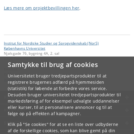
Læs mere om projektbevillingen her
.
Institut for Nordiske Studier og Sprogvidenskab (NorS)
Københavns Universitet
Njalsgade 76, bygning 4A, 2. sal
2300 København S
Samtykke til brug af cookies
Kontakt:
INSS
Universitetet bruger tredjepartsprodukter til at
inss
@
hum
.
ku
.
dk
registrere brugernes adfærd på hjemmesiden
(statistik) for løbende at forbedre vores service.
Desuden bruger universitetet tredjepartsprodukter til
KØBENHAVNS UNIVERSITET
markedsføring af for eksempel udvalgte uddannelser
eller kurser, til at personalisere annoncer og til at
KONTAKT
følge op på effekten af kampagner.
SERVICES
Klik på "Se cookies" for at se en liste over udbyderne
af de forskellige cookies, som kan blive gemt på din