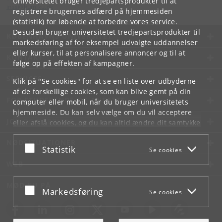
Universitetet bruger tredjepartsprodukter til at
inss
@
hum
.
ku
.
dk
registrere brugernes adfærd på hjemmesiden
(statistik) for løbende at forbedre vores service.
Desuden bruger universitetet tredjepartsprodukter til
KØBENHAVNS UNIVERSITET
markedsføring af for eksempel udvalgte uddannelser
eller kurser, til at personalisere annoncer og til at
KONTAKT
følge op på effekten af kampagner.
SERVICES
Klik på "Se cookies" for at se en liste over udbyderne
af de forskellige cookies, som kan blive gemt på din
FOR STUDERENDE OG ANSATTE
computer eller mobil, når du bruger universitetets
hjemmeside. Du kan selv vælge om du vil acceptere
JOB OG KARRIERE
eller afslå cookies, og du kan altid ændre dit samtykke
under
Cookie- og privatlivspolitik
som du finder i
NØDSITUATIONER
bunden af hver side.
Acceptér eller afslå
Statistik
Se cookies
Googles privatlivspolitik
WEB
MØD KU PÅ
Acceptér eller afslå
Markedsføring
Se cookies