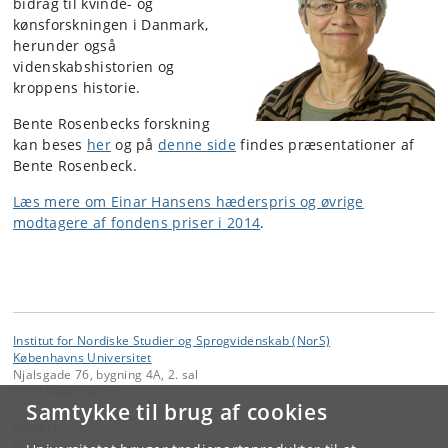
bidrag til kvinde- og
kønsforskningen i Danmark,
herunder også
videnskabshistorien og
kroppens historie.
Bente Rosenbecks forskning
kan beses
her
og på
denne side
findes præsentationer af
Bente Rosenbeck.
Læs mere om Einar Hansens hæderspris og øvrige
modtagere af fondens priser i 2014
.
Institut for Nordiske Studier og Sprogvidenskab (NorS)
Københavns Universitet
Njalsgade 76, bygning 4A, 2. sal
2300 København S
Samtykke til brug af cookies
Kontakt:
INSS