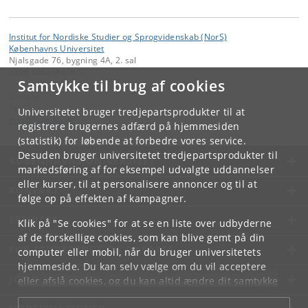
Institut for Nordiske Studier og Sprogvidenskab (NorS)
Københavns Universitet
Njalsgade 76, bygning 4A, 2. sal
2300 København S
Samtykke til brug af cookies
Kontakt:
INSS
Universitetet bruger tredjepartsprodukter til at
inss
@
hum
.
ku
.
dk
registrere brugernes adfærd på hjemmesiden
(statistik) for løbende at forbedre vores service.
Desuden bruger universitetet tredjepartsprodukter til
KØBENHAVNS UNIVERSITET
markedsføring af for eksempel udvalgte uddannelser
eller kurser, til at personalisere annoncer og til at
KONTAKT
følge op på effekten af kampagner.
SERVICES
Klik på "Se cookies" for at se en liste over udbyderne
af de forskellige cookies, som kan blive gemt på din
FOR STUDERENDE OG ANSATTE
computer eller mobil, når du bruger universitetets
hjemmeside. Du kan selv vælge om du vil acceptere
JOB OG KARRIERE
eller afslå cookies, og du kan altid ændre dit samtykke
under
Cookie- og privatlivspolitik
som du finder i