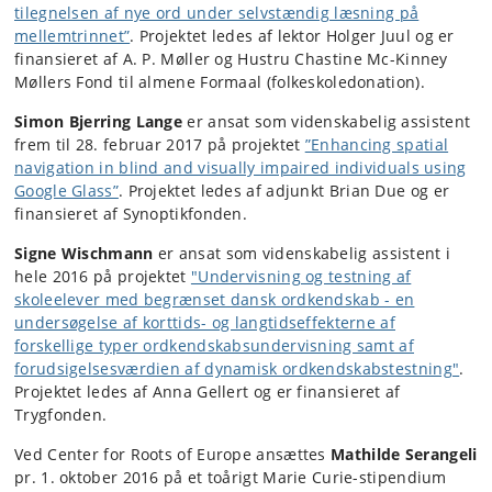
tilegnelsen af nye ord under selvstændig læsning på
mellemtrinnet”
. Projektet ledes af lektor Holger Juul og er
finansieret af A. P. Møller og Hustru Chastine Mc-Kinney
Møllers Fond til almene Formaal (folkeskoledonation).
Simon Bjerring Lange
er ansat som videnskabelig assistent
frem til 28. februar 2017 på projektet
”Enhancing spatial
navigation in blind and visually impaired individuals using
Google Glass”
. Projektet ledes af adjunkt Brian Due og er
finansieret af Synoptikfonden.
Signe Wischmann
er ansat som videnskabelig assistent i
hele 2016 på projektet
"Undervisning og testning af
skoleelever med begrænset dansk ordkendskab - en
undersøgelse af korttids- og langtidseffekterne af
forskellige typer ordkendskabsundervisning samt af
forudsigelsesværdien af dynamisk ordkendskabstestning"
.
Projektet ledes af Anna Gellert og er finansieret af
Trygfonden.
Ved Center for Roots of Europe ansættes
Mathilde Serangeli
pr. 1. oktober 2016 på et toårigt Marie Curie-stipendium