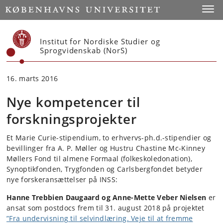
Start
Toggl
Institut for Nordiske Studier og
Sprogvidenskab (NorS)
16. marts 2016
Nye kompetencer til
forskningsprojekter
Et Marie Curie-stipendium, to erhvervs-ph.d.-stipendier og
bevillinger fra A. P. Møller og Hustru Chastine Mc-Kinney
Møllers Fond til almene Formaal (folkeskoledonation),
Synoptikfonden, Trygfonden og Carlsbergfondet betyder
nye forskeransættelser på INSS:
Hanne Trebbien Daugaard og Anne-Mette Veber Nielsen
er
ansat som postdocs frem til 31. august 2018 på projektet
”Fra undervisning til selvindlæring. Veje til at fremme