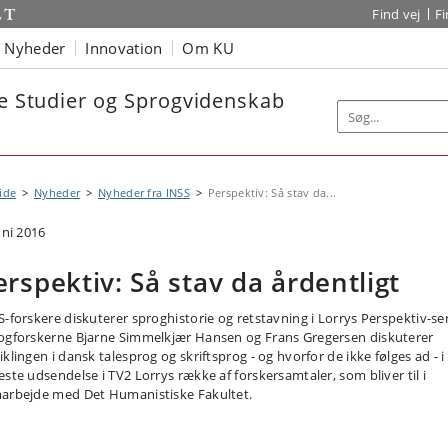
Find vej
F
Nyheder
Innovation
Om KU
ke Studier og Sprogvidenskab
ide
Nyheder
Nyheder fra INSS
Perspektiv: Så stav da...
uni 2016
erspektiv: Så stav da årdentligt
S-forskere diskuterer sproghistorie og retstavning i Lorrys Perspektiv-ser
ogforskerne Bjarne Simmelkjær Hansen og Frans Gregersen diskuterer
klingen i dansk talesprog og skriftsprog - og hvorfor de ikke følges ad - 
este udsendelse i TV2 Lorrys række af forskersamtaler, som bliver til i
arbejde med Det Humanistiske Fakultet.