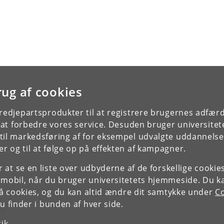
rug af cookies
tredjepartsprodukter til at registrere brugernes adfæ
e at forbedre vores service. Desuden bruger universitet
il markedsføring af for eksempel udvalgte uddannelser e
r og til at følge op på effekten af kampagner.
or at se en liste over udbyderne af de forskellige cooki
 mobil, når du bruger universitetets hjemmeside. Du k
slå cookies, og du kan altid ændre dit samtykke under
Co
 finder i bunden af hver side.
rS)
tik