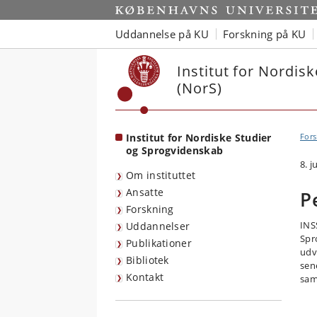
Start
Uddannelse på KU
Forskning på KU
Institut for Nordis
(NorS)
Institut for Nordiske Studier
Fors
og Sprogvidenskab
8. j
Om instituttet
Ansatte
P
Forskning
INS
Uddannelser
Spr
Publikationer
udvi
Bibliotek
sen
Kontakt
sam