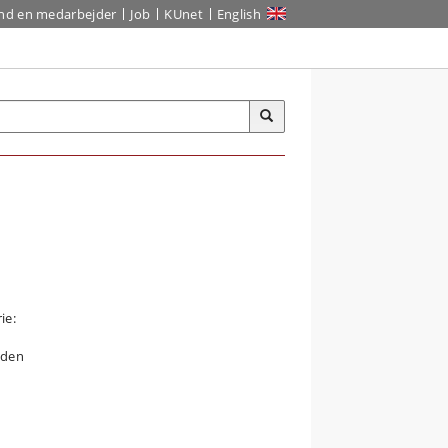
ind en medarbejder
Job
KUnet
English
ie:
i den