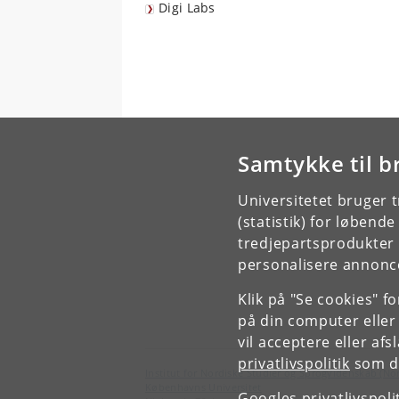
Digi Labs
Samtykke til b
Universitetet bruger 
(statistik) for løbend
tredjepartsprodukter t
personalisere annonce
Klik på "Se cookies" f
på din computer eller
vil acceptere eller af
privatlivspolitik
som du
Institut for Nordiske Studier og Sprogvidenskab (No
Københavns Universitet
Googles privatlivspoli