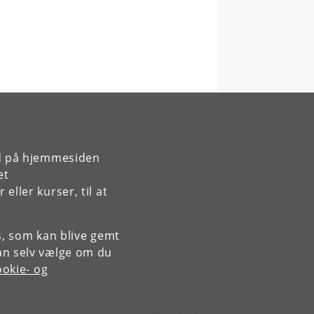
rd på hjemmesiden
et
ller kurser, til at
es, som kan blive gemt
an selv vælge om du
okie- og
Kontakt:
INSS