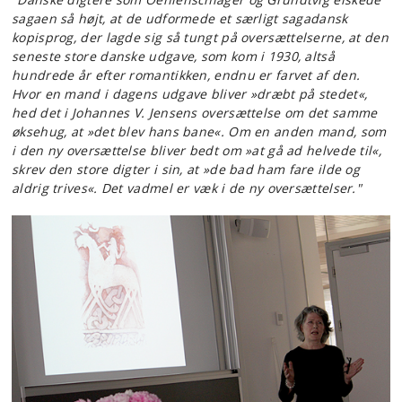
sagaen så højt, at de udformede et særligt sagadansk
kopisprog, der lagde sig så tungt på oversættelserne, at den
seneste store danske udgave, som kom i 1930, altså
hundrede år efter romantikken, endnu er farvet af den.
Hvor en mand i dagens udgave bliver »dræbt på stedet«,
hed det i Johannes V. Jensens oversættelse om det samme
øksehug, at »det blev hans bane«. Om en anden mand, som
i den ny oversættelse bliver bedt om »at gå ad helvede til«,
skrev den store digter i sin, at »de bad ham fare ilde og
aldrig trives«. Det vadmel er væk i de ny oversættelser."