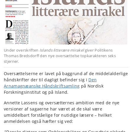
Under overskriften
Islands litterære mirakel
giver Politikens
Thomas Bredsdorff den nye oversættelse topkarakteren seks
stjerner.
Oversættelserne er lavet på baggrund af de middelalderlige
håndskrifter der til dagligt befinder sig i
Den
Arnamagnæanske Håndskriftsamling
på Nordisk
Forskningsinstitut og på Island.
Annette Lassens og oversætternes ambition med de nye
versioner af sagaerne har været at de skal være
umiddelbart forståelige for nutidige læsere – hvilket
anmeldelsen også hæfter sig ved:
"Danske digtere som Oehlenschläger og Grundtvig elskede