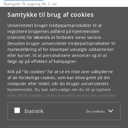
Njalsgade 76, bygning 4A, 2. sal
2300 København S
Samtykke til brug af cookies
Kontakt:
Nordisk Forskningsinstitut
Universitetet bruger tredjepartsprodukter til at
nfi
@
hum
.
ku
.
dk
registrere brugernes adfærd på hjemmesiden
(statistik) for løbende at forbedre vores service.
Desuden bruger universitetet tredjepartsprodukter til
KØBENHAVNS UNIVERSITET
markedsføring af for eksempel udvalgte uddannelser
eller kurser, til at personalisere annoncer og til at
KONTAKT
følge op på effekten af kampagner.
SERVICES
Klik på "Se cookies" for at se en liste over udbyderne
af de forskellige cookies, som kan blive gemt på din
FOR STUDERENDE OG ANSATTE
computer eller mobil, når du bruger universitetets
hjemmeside. Du kan selv vælge om du vil acceptere
JOB OG KARRIERE
eller afslå cookies, og du kan altid ændre dit samtykke
under
Cookie- og privatlivspolitik
som du finder i
NØDSITUATIONER
bunden af hver side.
Acceptér eller afslå
Statistik
Se cookies
Googles privatlivspolitik
WEB