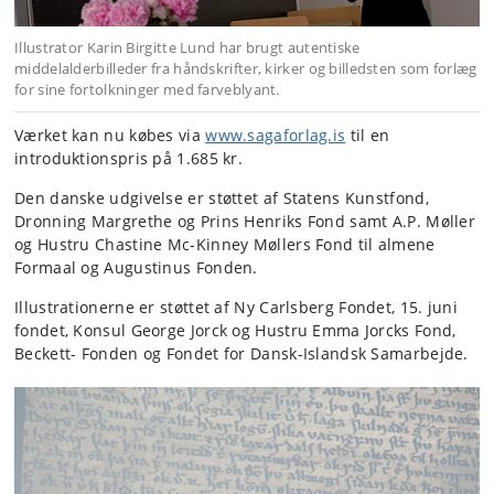
Illustrator Karin Birgitte Lund har brugt autentiske
middelalderbilleder fra håndskrifter, kirker og billedsten som forlæg
for sine fortolkninger med farveblyant.
Værket kan nu købes via
www.sagaforlag.is
til en
introduktionspris på 1.685 kr.
Den danske udgivelse er støttet af Statens Kunstfond,
Dronning Margrethe og Prins Henriks Fond samt A.P. Møller
og Hustru Chastine Mc-Kinney Møllers Fond til almene
Formaal og Augustinus Fonden.
Illustrationerne er støttet af Ny Carlsberg Fondet, 15. juni
fondet, Konsul George Jorck og Hustru Emma Jorcks Fond,
Beckett- Fonden og Fondet for Dansk-Islandsk Samarbejde.