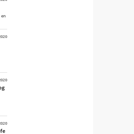
m en
2020
2020
og
2020
ofe