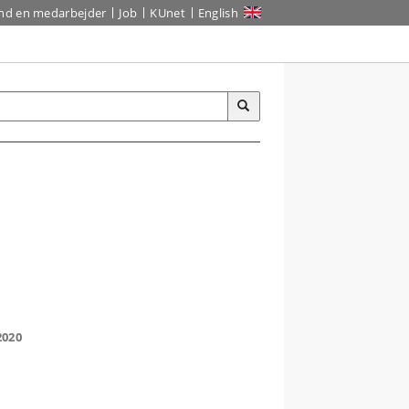
ind en medarbejder
Job
KUnet
English
2020