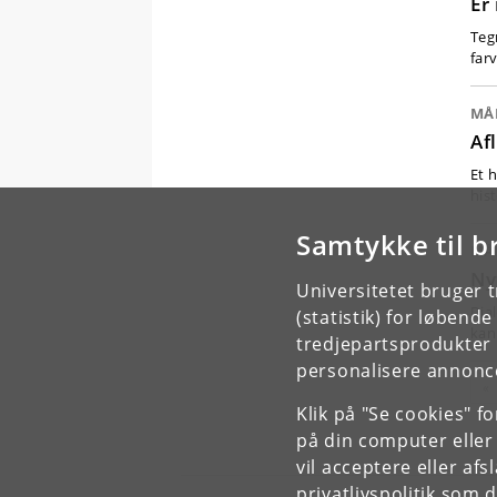
Er
Teg
far
MÅ
Af
Et h
his
Samtykke til b
MÅ
Ny
Universitetet bruger 
Dia
(statistik) for løbend
kan
tredjepartsprodukter t
personalisere annonce
Fo
«
Klik på "Se cookies" f
på din computer eller
vil acceptere eller af
privatlivspolitik
som du