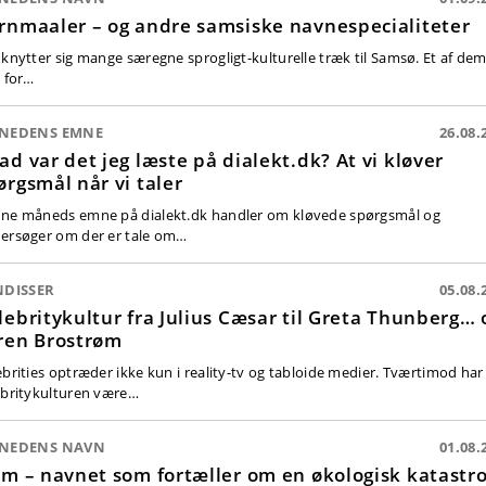
rnmaaler – og andre samsiske navnespecialiteter
 knytter sig mange særegne sprogligt-kulturelle træk til Samsø. Et af de
k for…
NEDENS EMNE
26.08.
ad var det jeg læste på dialekt.dk? At vi kløver
ørgsmål når vi taler
ne måneds emne på dialekt.dk handler om kløvede spørgsmål og
ersøger om der er tale om…
NDISSER
05.08.
lebritykultur fra Julius Cæsar til Greta Thunberg… 
ren Brostrøm
ebrities optræder ikke kun i reality-tv og tabloide medier. Tværtimod har
ebritykulturen være…
NEDENS NAVN
01.08.
um – navnet som fortæller om en økologisk katastr