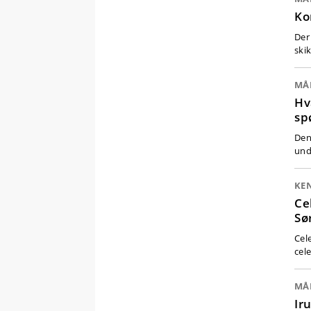
Ko
Der
ski
MÅ
Hv
sp
Den
und
KE
Ce
Sø
Cel
cel
MÅ
Ir