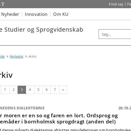
Find vej
F
Nyheder
Innovation
Om KU
ke Studier og Sprogvidenskab
ide
Nyheder
Arkiv
rkiv
rrige
(nuværende)
Næste
1
2
3
4
5
6
7
»
NEDENS DIALEKTEMNE
20.10.
r moren er en so og faren en lort. Ordsprog og
lemåder i bornholmsk sprogdragt (anden del)
 denne måneds dialektemne afsluttes mini-føljetonen om bornholmske