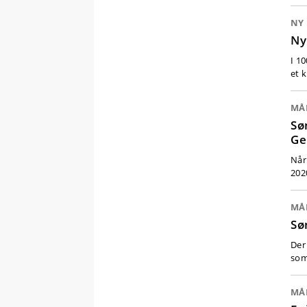
NY
Ny
I 1
et 
MÅ
Sø
Ge
Når
202
MÅ
Sø
Der
som
MÅ