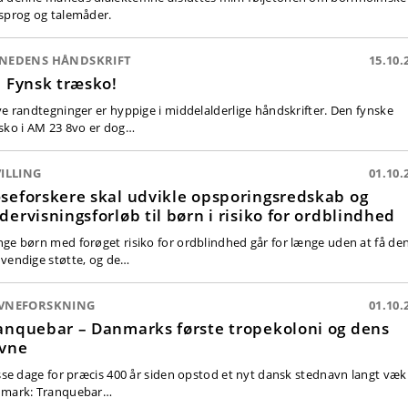
sprog og talemåder.
NEDENS HÅNDSKRIFT
15.10.
! Fynsk træsko!
ve randtegninger er hyppige i middelalderlige håndskrifter. Den fynske
sko i AM 23 8vo er dog…
ILLING
01.10.
seforskere skal udvikle opsporingsredskab og
dervisningsforløb til børn i risiko for ordblindhed
ge børn med forøget risiko for ordblindhed går for længe uden at få de
vendige støtte, og de…
VNEFORSKNING
01.10.
anquebar – Danmarks første tropekoloni og dens
vne
isse dage for præcis 400 år siden opstod et nyt dansk stednavn langt væk
mark: Tranquebar…