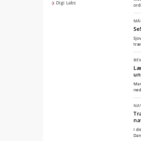
Digi Labs
ord
MÅ
Se
Sjo
træ
BEV
Læ
un
Man
nød
NA
Tr
na
I d
Dan