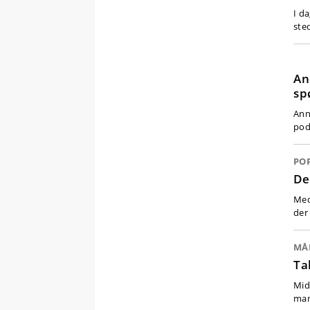
I d
ste
An
sp
Ann
pod
PO
De
Med
der
MÅ
Ta
Mid
man