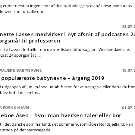
ag er der næsten ingen spor af den oprindelige skov på Læsø. Men øens
dnavne kan fortælle om…
23.07.
nette Lassen medvirker i nyt afsnit af podcasten 2
ørgsmål til professoren
ette Lassen fortæller om de nordiske oldtidssagaer i Weekendavisens
cast 24 spørgsmål til…
PULÆRE BABYNAVNE
15.07.
 populæreste babynavne – årgang 2019
 udgangen af juni måned udløb fristen for at navngive eller døbe de bø
 blev født i decembe…
NEDENS NAVN
01.07.
leboe-Åsen – hvor man hverken taler eller bor
t i det danske sommerland, i et sommerhusområde i Nordsjælland, kan
 støde på det særprægede…