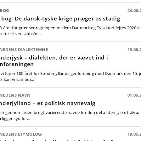
 BOG
24.06.
 bog: De dansk-tyske krige præger os stadig
00-året for grænsedragningen mellem Danmark og Tyskland fejres 2020 
kulturelt venskabsår.…
NEDENS DIALEKTEMNE
15.06.
nderjysk – dialekten, der er vævet ind i
nforeningen
 vi fejrer 100-året for Sønderjyllands genforening med Danmark den 15. j
0, kan vi samtidi…
NEDENS NAVN
01.06.
nderjylland – et politisk navnevalg
 er gennem tiden brugt varierende navne for den del af den jyske halvø,
 ligger syd for…
NEDENS ETYMOLOGI
18.05.