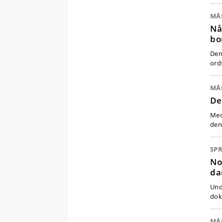
MÅ
Nå
bo
Den
ord
MÅ
De
Med
den
SP
No
da
Und
dok
MÅ