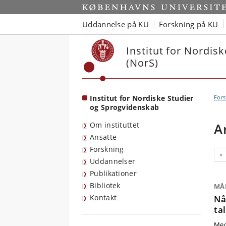
Start
Uddannelse på KU
Forskning på KU
Institut for Nordis
(NorS)
Institut for Nordiske Studier
Fors
og Sprogvidenskab
Om instituttet
A
Ansatte
Forskning
Fo
«
Uddannelser
Publikationer
Bibliotek
MÅ
Kontakt
Nå
ta
Med