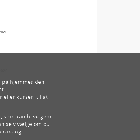
2020
2020
rd på hjemmesiden
et
et
ller kurser, til at
es, som kan blive gemt
an selv vælge om du
okie- og