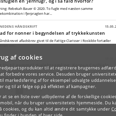
 isfuglen en ’jernfugl’, og i så fald hvorfor?
ning: Rebekah Bauer © 2020. To fugle med næsten samme
vekombination i fjerpragten har…
NEDENS HÅNDSKRIFT
15.05.
lad for nonner i begyndelsen af trykkekunsten
åndskrevet afladsbrev givet til de Fattige Clarisser i Roskilde fortæller
torien om…
rug af cookies
NEDENS DIALEKTEMNE
13.05.
t liv til gammel dialektsamling: Korpus CorDiale
tredjepartsprodukter til at registrere brugernes adfæ
lektsamlingen Korpus CorDiale har efterhånden en del år på bagen, og d
e at forbedre vores service. Desuden bruger universitet
 også ses på…
il markedsføring af for eksempel udvalgte uddannelser e
r og til at følge op på effekten af kampagner.
rrige
(nuværende)
Næste
1
2
3
4
5
6
7
»
or at se en liste over udbyderne af de forskellige cooki
 mobil, når du bruger universitetets hjemmeside. Du k
slå cookies, og du kan altid ændre dit samtykke under
Co
 finder i bunden af hver side.