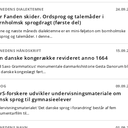
NEDENS DIALEKTEMNE
24.09.
r Fanden skider. Ordsprog og talemåder i
rnholmsk sprogdragt (første del)
ne og næste måneds dialektemne er en mini-føljeton om bornholmske
sprog og talemåder. I denne…
NEDENS HÅNDSKRIFT
15.09.
n danske kongerække revideret anno 1664
 Saxo Grammaticus’ monumentale danmarkshistorie Gesta Danorum bl
 danske kongeslægt ført…
ROG
09.09.
rS-forskere udvikler undervisningsmateriale om
nsk sprog til gymnasieelever
ervisningsmaterialet ’Det danske sprog i forandring’ består af fem
umentarfilm til…
NEDENS NAVN
01.09.