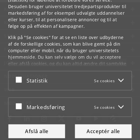
Desuden bruger universitetet tredjepartsprodukter til
KØBENHAVNS UNIVERSITET
markedsføring af for eksempel udvalgte uddannelser
eller kurser, til at personalisere annoncer og til at
KONTAKT
følge op på effekten af kampagner.
SERVICES
Klik på "Se cookies" for at se en liste over udbyderne
af de forskellige cookies, som kan blive gemt på din
FOR STUDERENDE OG ANSATTE
computer eller mobil, når du bruger universitetets
hjemmeside. Du kan selv vælge om du vil acceptere
JOB OG KARRIERE
eller afslå cookies, og du kan altid ændre dit samtykke
under
Cookie- og privatlivspolitik
som du finder i
NØDSITUATIONER
bunden af hver side.
Acceptér eller afslå
Statistik
Se cookies
Googles privatlivspolitik
WEB
MØD KU PÅ
Acceptér eller afslå
Markedsføring
Se cookies
Afslå alle
Acceptér alle