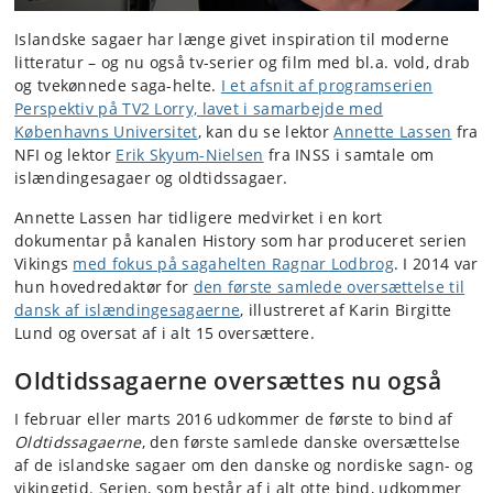
Islandske sagaer har længe givet inspiration til moderne
litteratur – og nu også tv-serier og film med bl.a. vold, drab
og tvekønnede saga-helte.
I et afsnit af programserien
Perspektiv på TV2 Lorry, lavet i samarbejde med
Københavns Universitet
, kan du se lektor
Annette Lassen
fra
NFI og lektor
Erik Skyum-Nielsen
fra INSS i samtale om
islændingesagaer og oldtidssagaer.
Annette Lassen har tidligere medvirket i en kort
dokumentar på kanalen History som har produceret serien
Vikings
med fokus på sagahelten Ragnar Lodbrog
. I 2014 var
hun hovedredaktør for
den første samlede oversættelse til
dansk af islændingesagaerne
, illustreret af Karin Birgitte
Lund og oversat af i alt 15 oversættere.
Oldtidssagaerne oversættes nu også
I februar eller marts 2016 udkommer de første to bind af
Oldtidssagaerne
, den første samlede danske oversættelse
af de islandske sagaer om den danske og nordiske sagn- og
vikingetid. Serien, som består af i alt otte bind, udkommer