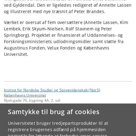
ved Gyldendal. Den er ligeledes redigeret af Annette Lassen
og illustreret med nye træsnit af Peter Brandes.
Værket er oversat af fem oversættere (Annette Lassen, Kim
Lembek, Erik Skyum-Nielsen, Rolf Stavnem og Peter
Springborg). Projektet er finansieret af Uddannelses- og
Forskningsministeriets udlodningsmidler samt støtte fra
Augustinus Fonden, Velux Fonden og Københavns
Universitet.
Institut for Nordiske Studier og Sprogvidenskab (NorS)
Københavns Universitet
Njalsgade 76, bygning 4A, 2. sal
2300 København S
Samtykke til brug af cookies
Kontakt:
Nordisk Forskningsinstitut
Universitetet bruger tredjepartsprodukter til at
nfi
@
hum
.
ku
.
dk
registrere brugernes adfærd på hjemmesiden
(statistik) for løbende at forbedre vores service.