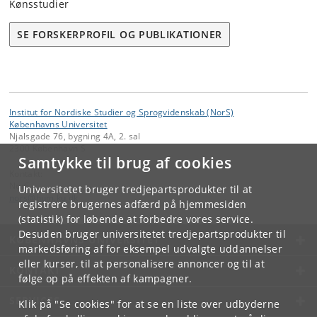
Kønsstudier
SE FORSKERPROFIL OG PUBLIKATIONER
Institut for Nordiske Studier og Sprogvidenskab (NorS)
Københavns Universitet
Njalsgade 76, bygning 4A, 2. sal
2300 København S
Samtykke til brug af cookies
Kontakt:
NorS
Universitetet bruger tredjepartsprodukter til at
nors
@
hum
.
ku
.
dk
registrere brugernes adfærd på hjemmesiden
(statistik) for løbende at forbedre vores service.
Desuden bruger universitetet tredjepartsprodukter til
KØBENHAVNS UNIVERSITET
markedsføring af for eksempel udvalgte uddannelser
eller kurser, til at personalisere annoncer og til at
KONTAKT
følge op på effekten af kampagner.
SERVICES
Klik på "Se cookies" for at se en liste over udbyderne