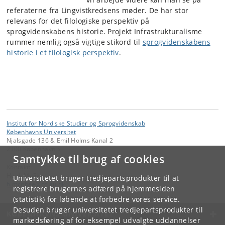
referaterne fra Lingvistkredsens møder. De har stor
relevans for det filologiske perspektiv på
sprogvidenskabens historie. Projekt Infrastrukturalisme
rummer nemlig også vigtige stikord til
sprogvidenskabens
historie i et filologisk perspektiv
.
Institut for Nordiske Studier og Sprogvidenskab
Københavns Universitet
Njalsgade 136 & Emil Holms Kanal 2
2300 København S
Samtykke til brug af cookies
Kontakt:
Heidi McGhee
Universitetet bruger tredjepartsprodukter til at
h
.
mcghee
@
cc
.
au
.
dk
registrere brugernes adfærd på hjemmesiden
(statistik) for løbende at forbedre vores service.
Desuden bruger universitetet tredjepartsprodukter til
KØBENHAVNS UNIVERSITET
markedsføring af for eksempel udvalgte uddannelser