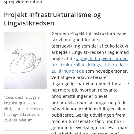
sprogvidenskaben.
Projekt Infrastrukturalisme og
Lingvistkredsen
Gennem Projekt Infrastrukturalisme
får vi mulighed for at se
teoriudvikling som del af et kollektivt
arbejde i Lingvistkredsens regie med
nogle af de
vigtigste lingvister inden
for strukturalistisk lingvistik fra det
20. århundrede
som hovedpersoner.
Ved at gøre arkivmaterialet
tilgængeligt har vi mulighed for at se
nærmere på, hvordan relevante
problemstillinger er blevet
"Ceci, c'est le cygne
behandlet,
inden
løsningerne på de
linguistique" - En
vittig Louis Hjelmslev
pågældende problemstillinger blev
til Lingvistkredsens
publiceret. Særlig udviklingen frem
25-årsjubilæum
mod en Glossematik får vi indblik i
gennem brevvekslingerne. Hvis man
vil arbejde videre kan man se på