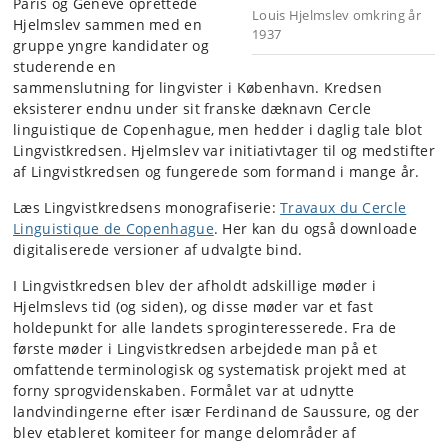
Paris og Genève oprettede
Louis Hjelmslev omkring år
Hjelmslev sammen med en
1937
gruppe yngre kandidater og
studerende en
sammenslutning for lingvister i København. Kredsen
eksisterer endnu under sit franske dæknavn Cercle
linguistique de Copenhague, men hedder i daglig tale blot
Lingvistkredsen. Hjelmslev var initiativtager til og medstifter
af Lingvistkredsen og fungerede som formand i mange år.
Læs Lingvistkredsens monografiserie:
Travaux du Cercle
Linguistique de
Copenhague
. Her kan du også downloade
digitaliserede versioner af udvalgte bind.
I Lingvistkredsen blev der afholdt adskillige møder i
Hjelmslevs tid (og siden), og disse møder var et fast
holdepunkt for alle landets sproginteresserede. Fra de
første møder i Lingvistkredsen arbejdede man på et
omfattende terminologisk og systematisk projekt med at
forny sprogvidenskaben. Formålet var at udnytte
landvindingerne efter især Ferdinand de Saussure, og der
blev etableret komiteer for mange delområder af