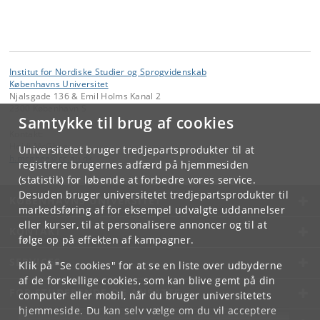
Institut for Nordiske Studier og Sprogvidenskab
Københavns Universitet
Njalsgade 136 & Emil Holms Kanal 2
2300 København S
Samtykke til brug af cookies
Kontakt:
Heidi McGhee
Universitetet bruger tredjepartsprodukter til at
h
.
mcghee
@
cc
.
au
.
dk
registrere brugernes adfærd på hjemmesiden
(statistik) for løbende at forbedre vores service.
Desuden bruger universitetet tredjepartsprodukter til
KØBENHAVNS UNIVERSITET
markedsføring af for eksempel udvalgte uddannelser
eller kurser, til at personalisere annoncer og til at
KONTAKT
følge op på effekten af kampagner.
SERVICES
Klik på "Se cookies" for at se en liste over udbyderne
af de forskellige cookies, som kan blive gemt på din
FOR STUDERENDE OG ANSATTE
computer eller mobil, når du bruger universitetets
hjemmeside. Du kan selv vælge om du vil acceptere