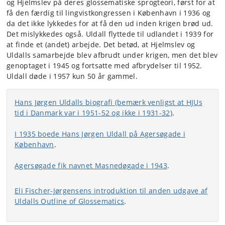
og Hjelmslev på deres glossematiske sprogteori, først for at
få den færdig til lingvistkongressen i København i 1936 og
da det ikke lykkedes for at få den ud inden krigen brød ud.
Det mislykkedes også. Uldall flyttede til udlandet i 1939 for
at finde et (andet) arbejde. Det betød, at Hjelmslev og
Uldalls samarbejde blev afbrudt under krigen, men det blev
genoptaget i 1945 og fortsatte med afbrydelser til 1952.
Uldall døde i 1957 kun 50 år gammel.
Hans Jørgen Uldalls biografi (bemærk venligst at HJUs
tid i Danmark var i 1951-52 og ikke i 1931-32)
.
I 1935 boede Hans Jørgen Uldall på Agersøgade i
København
.
Agersøgade fik navnet Masnedøgade i 1943
.
Eli Fischer-Jørgensens introduktion til anden udgave af
Uldalls Outline of Glossematics
.