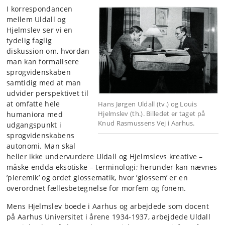
I korrespondancen
mellem Uldall og
Hjelmslev ser vi en
tydelig faglig
diskussion om, hvordan
man kan formalisere
sprogvidenskaben
samtidig med at man
udvider perspektivet til
at omfatte hele
Hans Jørgen Uldall (tv.) og Louis
Hjelmslev (th.). Billedet er taget på
humaniora med
Knud Rasmussens Vej i Aarhus.
udgangspunkt i
sprogvidenskabens
autonomi. Man skal
heller ikke undervurdere Uldall og Hjelmslevs kreative –
måske endda eksotiske – terminologi; herunder kan nævnes
’pleremik’ og ordet glossematik, hvor ’glossem’ er en
overordnet fællesbetegnelse for morfem og fonem.
Mens Hjelmslev boede i Aarhus og arbejdede som docent
på Aarhus Universitet i årene 1934-1937, arbejdede Uldall