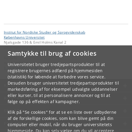
Institut for Nordiske Studier og Sprogvidenskab
Københavns Universitet
Njalsgade 136 & Emil Holms Kanal 2
2300 København S
Samtykke til brug af cookies
Kontakt:
Heidi McGhee
Universitetet bruger tredjepartsprodukter til at
h
.
mcghee
@
cc
.
au
.
dk
registrere brugernes adfærd på hjemmesiden
(statistik) for løbende at forbedre vores service.
Desuden bruger universitetet tredjepartsprodukter til
KØBENHAVNS UNIVERSITET
markedsføring af for eksempel udvalgte uddannelser
eller kurser, til at personalisere annoncer og til at
KONTAKT
følge op på effekten af kampagner.
SERVICES
Klik på "Se cookies" for at se en liste over udbyderne
af de forskellige cookies, som kan blive gemt på din
FOR STUDERENDE OG ANSATTE
computer eller mobil, når du bruger universitetets
hjemmeside. Du kan selv vælge om du vil acceptere