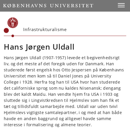
Start
Toggl
Infrastrukturalisme
Hans Jørgen Uldall
Hans Jørgen Uldall (1907-1957) levede et begivenhedsrigt
liv, og det meste af det foregik uden for Danmark. Han
studerede først engelsk hos Otto Jespersen på Københavns
Universitet men kom så til Daniel Jones på University
College i 1928. Herfra tog han til USA hvor han studerede
det californiske sprog som nu kaldes Nisenansk; dengang
blev det kaldt Maidu. Han vendte hjem fra USA i 1933 og
sluttede sig i Lingvistkredsen til Hjelmslev som han fik et
tæt og tillidsfuldt samarbejde med. Uldall var uden tvivl
Hjelmslevs vigtigste samtalepartner, i og med at han både
havde en anden baggrund og alligevel havde samme
interesse i formalisering og almene teorier.