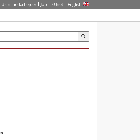
ind en medarbejder
Job
KUnet
English
en