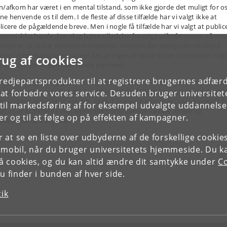
n/afkom har været i en mental tilstand, som ikke gjorde det muligt for os
e henvende os til dem. I de fleste af disse tilfælde har vi valgt ikke at
licere de pågældende breve. Men i nogle få tilfælde har vi valgt at public
om vi ikke havde den eksplicitte tilladelse fra originalforfatterens afkom.
nden er, at vi har prioriteret brevenes relevans for sprogvidenskabens
orie. Vi har naturligvis sørget for, at ingen af disse breve indeholder nog
rug af cookies
ormation om nogen nulevende personer.
tredjepartsprodukter til at registrere brugernes adfæ
vil gerne benytte lejligheden til hjerteligt at takke de mange, mange perso
har hjulpet os med at give os tilladelse til at publicere materialet. Vi øn
e at forbedre vores service. Desuden bruger universitet
enne sammenhæng at udpege særligt Susanne Agersnap, som gavmildt h
il markedsføring af for eksempel udvalgte uddannelser e
ladt os at publicere Louis Hjelmslevs publicerede værker, breve og
r og til at følge op på effekten af kampagner.
blicerede dokumenter.
or at se en liste over udbyderne af de forskellige cooki
 mobil, når du bruger universitetets hjemmeside. Du k
slå cookies, og du kan altid ændre dit samtykke under
Co
 finder i bunden af hver side.
tik