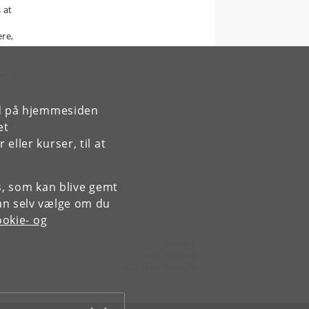
 at
ere,
en
rd på hjemmesiden
ner,
sker
et
ar
ller kurser, til at
es, som kan blive gemt
an selv vælge om du
okie- og
Kontakt:
Heidi McGhee
h
.
mcghee
@
cc
.
au
.
dk