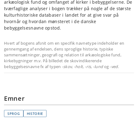
arkæologisk fund og omfanget af kirker i bebyggelserne. De
tværfaglige analyser i bogen trækker på nogle af de største
kulturhistoriske databaser i landet for at give svar på
hvornår og hvordan mønsteret i de danske
bebyggelsesnavne opstod.
Hvert af bogens afsnit om en specifik navnetype indeholder en
gennemgang af endelsen, dens sproglige historie, typiske
sammensætninger, geografi og relation til arkæologiske fund,
kirkebygninger m.v. På billedet de skovindikerende
bebyggelsesnavne fx af typen -
skov
, -
holt
, -
ris
, -
lund
og -
ved
.
Emner
SPROG
HISTORIE