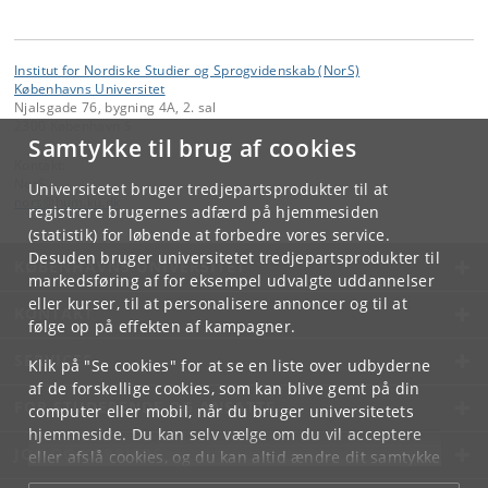
Institut for Nordiske Studier og Sprogvidenskab (NorS)
Københavns Universitet
Njalsgade 76, bygning 4A, 2. sal
2300 København S
Samtykke til brug af cookies
Kontakt:
NorS
Universitetet bruger tredjepartsprodukter til at
nors
@
hum
.
ku
.
dk
registrere brugernes adfærd på hjemmesiden
(statistik) for løbende at forbedre vores service.
Desuden bruger universitetet tredjepartsprodukter til
KØBENHAVNS UNIVERSITET
markedsføring af for eksempel udvalgte uddannelser
eller kurser, til at personalisere annoncer og til at
KONTAKT
følge op på effekten af kampagner.
SERVICES
Klik på "Se cookies" for at se en liste over udbyderne
af de forskellige cookies, som kan blive gemt på din
FOR STUDERENDE OG ANSATTE
computer eller mobil, når du bruger universitetets
hjemmeside. Du kan selv vælge om du vil acceptere
JOB OG KARRIERE
eller afslå cookies, og du kan altid ændre dit samtykke
under
Cookie- og privatlivspolitik
som du finder i