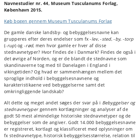
Navnestudier nr. 44, Museum Tusculanums Forlag,
København 2015.
Køb bogen gennem Museum Tusculanums Forlag
De gamle danske landsby- og bebyggelsesnavne kan
grupperes efter deres endelser som fx -
lev
, -
sted
, -
by
, -
torp
(-
rup
) og -
rød
, men hvor gamle er hver af disse
stednavnetyper? Hvor findes de i Danmark? Findes de også i
det øvrige af Norden, og er de blandt de stednavne som
skandinaverne tog med til Danelagen i England i
vikingetiden? Og hvad er sammenhængen mellem det
sproglige indhold i bebyggelsesnavnene og
karakteristikaene ved bebyggelserne samt det
omkringliggende landskab?
Alt dette og meget andet søges der svar på i
Bebyggelser og
stednavnetyper
gennem kortlægninger og analyser af de
godt 50 mest almindelige historiske stednavnetyper og de
bebyggelser som de angiver. Godt 14.000 bebyggelsesnavne
er registreret, kortlagt og klassificeret med oplysninger om
fx stednavnetype, historisk bebyggelsesstørrelse, relation til