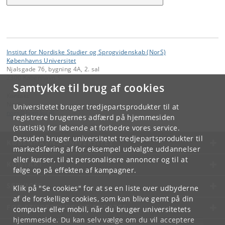
Institut for Nordiske Studier og Sprogvidenskab (NorS)
Københavns Universitet
Njalsgade 76, bygning 4A, 2. sal
2300 København S
Samtykke til brug af cookies
Kontakt:
NorS
Universitetet bruger tredjepartsprodukter til at
nors
@
hum
.
ku
.
dk
registrere brugernes adfærd på hjemmesiden
(statistik) for løbende at forbedre vores service.
Desuden bruger universitetet tredjepartsprodukter til
KØBENHAVNS UNIVERSITET
markedsføring af for eksempel udvalgte uddannelser
eller kurser, til at personalisere annoncer og til at
KONTAKT
følge op på effekten af kampagner.
SERVICES
Klik på "Se cookies" for at se en liste over udbyderne
af de forskellige cookies, som kan blive gemt på din
FOR STUDERENDE OG ANSATTE
computer eller mobil, når du bruger universitetets
hjemmeside. Du kan selv vælge om du vil acceptere