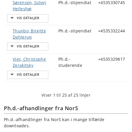
Sørensen, Solvej
Ph.d.-stipendiat
+4535330745
Helleshøj
Thunbo, Birgitte
Ph.d.-stipendiat
+4535332244
Dahlerup
Vies, Christophe
Ph.d.-
+4535329817
Zerakitsky
studerende
Viser 1 til 25 af 25 linjer
Ph.d.-afhandlinger fra NorS
Ph.d.-afhandlinger fra NorS kan i mange tilfælde
downloades.