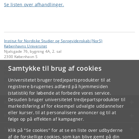
Se listen over afhandlinger.
Institut for Nordiske Studier og Sprogvidenskab (NorS)
Københavns Universitet
Njalsgade 76, bygning 4A, 2. sal
2300 København S
Samtykke til brug af cookies
Kontakt:
NorS
nors
@
hum
.
ku
.
dk
Universitetet bruger tredjepartsprodukter til at
Tlf:
+45 35 32 83 11
registrere brugernes adfærd på hjemmesiden
(statistik) for løbende at forbedre vores service.
Desuden bruger universitetet tredjepartsprodukter til
KØBENHAVNS UNIVERSITET
markedsføring af for eksempel udvalgte uddannelser
eller kurser, til at personalisere annoncer og til at
KONTAKT
følge op på effekten af kampagner.
SERVICES
Klik på "Se cookies" for at se en liste over udbyderne
af de forskellige cookies, som kan blive gemt på din