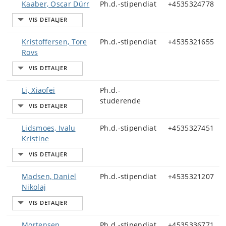
Kaaber, Oscar Dürr
Ph.d.-stipendiat
+4535324778
Kristoffersen, Tore
Ph.d.-stipendiat
+4535321655
Rovs
Li, Xiaofei
Ph.d.-
studerende
Lidsmoes, Ivalu
Ph.d.-stipendiat
+4535327451
Kristine
Madsen, Daniel
Ph.d.-stipendiat
+4535321207
Nikolaj
Mortensen,
Ph.d.-stipendiat
+4535336771