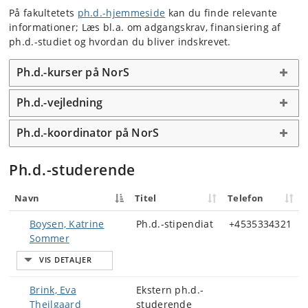
På fakultetets
ph.d.-hjemmeside
kan du finde relevante
informationer; Læs bl.a. om adgangskrav, finansiering af
ph.d.-studiet og hvordan du bliver indskrevet.
Ph.d.-kurser på NorS
Ph.d.-vejledning
Ph.d.-koordinator på NorS
Ph.d.-studerende
Navn
Titel
Telefon
Boysen, Katrine
Ph.d.-stipendiat
+4535334321
Sommer
Brink, Eva
Ekstern ph.d.-
Theilgaard
studerende