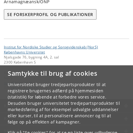
Arnamagnæansk/ONP
SE FORSKERPROFIL OG PUBLIKATIONER
Institut for Nordiske Studier og Sprogvidenskab (NorS)
Københavns Universitet
Njalsgade 76, bygning 4A, 2. sal
2300 København S
Samtykke til brug af cookies
Kontakt:
NorS
nors
@
hum
.
ku
.
dk
Universitetet bruger tredjepartsprodukter til at
Tlf:
+45 35 32 83 11
registrere brugernes adfærd på hjemmesiden
(statistik) for løbende at forbedre vores service.
Desuden bruger universitetet tredjepartsprodukter til
KØBENHAVNS UNIVERSITET
markedsføring af for eksempel udvalgte uddannelser
eller kurser, til at personalisere annoncer og til at
KONTAKT
følge op på effekten af kampagner.
SERVICES
Klik på "Se cookies" for at se en liste over udbyderne