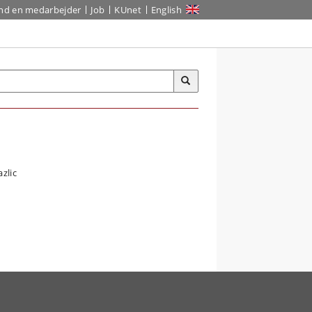
ind en medarbejder
Job
KUnet
English