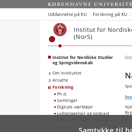
Start
Uddannelse på KU
Forskning på KU
Institut for Nordis
(NorS)
Institut for Nordiske Studier
Fors
og Sprogvidenskab
Om instituttet
N
Ansatte
Spe
Forskning
Ph.d.
In
Samlinger
Digitale værktøjer
Nja
Byg
Lydoptagelser og podcast
Forskningsstøtte på NorS
E-m
Tel
Uddannelser
Samtykke til b
Mob