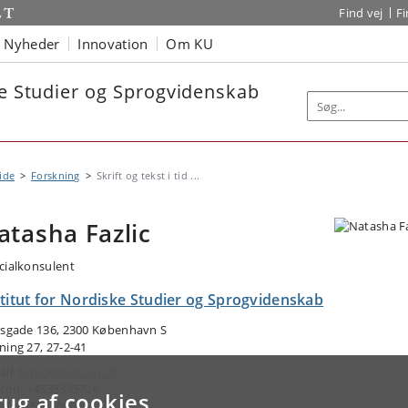
Find vej
F
Nyheder
Innovation
Om KU
ke Studier og Sprogvidenskab
ide
Forskning
Skrift og tekst i tid ...
atasha Fazlic
cialkonsulent
stitut for Nordiske Studier og Sprogvidenskab
lsgade 136, 2300 København S
ning 27, 27-2-41
ail:
fazlic@hum.ku.dk
efon: +4535335726
rug af cookies
il: +4561700022