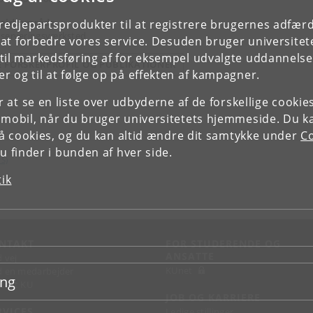
ejdsområde
tredjepartsprodukter til at registrere brugernes adfæ
serveringsværksted
e at forbedre vores service. Desuden bruger universitet
il markedsføring af for eksempel udvalgte uddannelser e
E FORSKERPROFIL OG PUBLIKATIONER
r og til at følge op på effekten af kampagner.
or at se en liste over udbyderne af de forskellige cooki
 mobil, når du bruger universitetets hjemmeside. Du k
slå cookies, og du kan altid ændre dit samtykke under
Co
 finder i bunden af hver side.
rS)
tik
NTAKT
FOR STUDERENDE OG
ANSATTE
d vej
KUnet
d en medarbejder
ing
takt KU
JOB OG KARRIERE
RVICES
Ledige stillinger