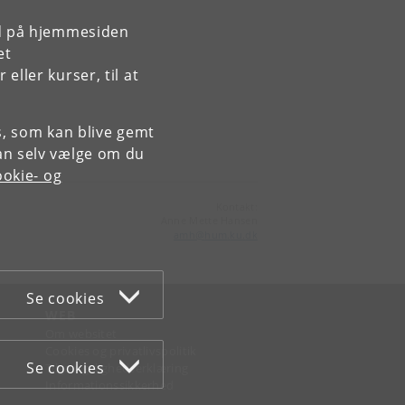
rd på hjemmesiden
et
ller kurser, til at
es, som kan blive gemt
an selv vælge om du
okie- og
Kontakt:
Anne Mette Hansen
amh
@
hum
.
ku
.
dk
Se cookies
WEB
Om websitet
Cookies og privatlivspolitik
Se cookies
Tilgængelighedserklæring
Informationssikkerhed