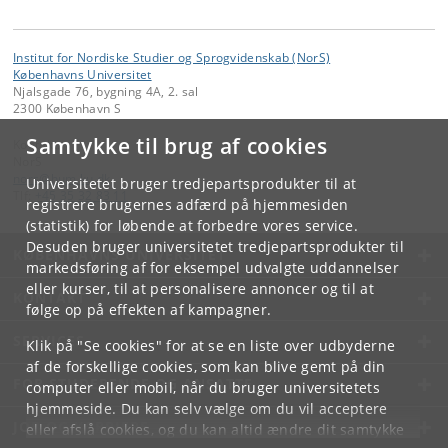
Institut for Nordiske Studier og Sprogvidenskab (NorS)
Københavns Universitet
Njalsgade 76, bygning 4A, 2. sal
2300 København S
Samtykke til brug af cookies
Kontakt:
NorS
nors
@
hum
.
ku
.
dk
Universitetet bruger tredjepartsprodukter til at
Tlf:
+45 35 32 83 11
registrere brugernes adfærd på hjemmesiden
(statistik) for løbende at forbedre vores service.
Desuden bruger universitetet tredjepartsprodukter til
KØBENHAVNS UNIVERSITET
markedsføring af for eksempel udvalgte uddannelser
eller kurser, til at personalisere annoncer og til at
KONTAKT
følge op på effekten af kampagner.
SERVICES
Klik på "Se cookies" for at se en liste over udbyderne
af de forskellige cookies, som kan blive gemt på din
FOR STUDERENDE OG ANSATTE
computer eller mobil, når du bruger universitetets
hjemmeside. Du kan selv vælge om du vil acceptere
JOB OG KARRIERE
eller afslå cookies, og du kan altid ændre dit samtykke