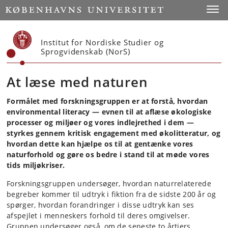
Start
Toggl
Institut for Nordiske Studier og
Sprogvidenskab (NorS)
At læse med naturen
Formålet med forskningsgruppen er at forstå, hvordan
environmental literacy — evnen til at aflæse økologiske
processer og miljøer og vores indlejrethed i dem —
styrkes gennem kritisk engagement med økolitteratur, og
hvordan dette kan hjælpe os til at gentænke vores
naturforhold og gøre os bedre i stand til at møde vores
tids miljøkriser.
Forskningsgruppen undersøger, hvordan naturrelaterede
begreber kommer til udtryk i fiktion fra de sidste 200 år og
spørger, hvordan forandringer i disse udtryk kan ses
afspejlet i menneskers forhold til deres omgivelser.
Gruppen undersøger også, om de seneste to årtiers