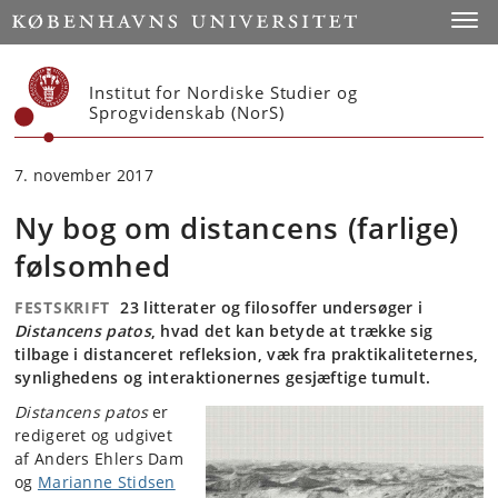
Start
Toggl
Institut for Nordiske Studier og
Sprogvidenskab (NorS)
7. november 2017
Ny bog om distancens (farlige)
følsomhed
FESTSKRIFT
23 litterater og filosoffer undersøger i
Distancens patos
, hvad det kan betyde at trække sig
tilbage i distanceret refleksion, væk fra praktikaliteternes,
synlighedens og interaktionernes gesjæftige tumult.
Distancens patos
er
redigeret og udgivet
af Anders Ehlers Dam
og
Marianne Stidsen