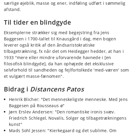
særlige øjeblik, masse og ener, indføling udført i sømmelig
afstand.
Til tider en blindgyde
Eksemplerne strækker sig med begejstring fra Jens
Baggesen i 1700-tallet til Knausgård i dag, men bogen
leverer også kritik af den åndsaristokratiske
tilbagetrækning, fx når det om Heidegger hedder, at han i
1933 "mere eller mindre uforvarende havnede i [en
filosofisk blindgyde], da han ophøjede det eksklusive
selvforhold til sandheden og fejlfortolkede 'med-væren' som
et vulgært masse-fænomen".
Bidrag i
Distancens Patos
Henrik Blicher: "Det menneskeligste menneske. Med Jens
Baggesen på Rousseaus ø"
Jørn Erslev Andersen: "Den romantiske ironis svæv.
Friedrich Schlegel, Novalis, Solger og tilbagetrækningens
kunst"
Mads Sohl Jessen: "Kierkegaard og det sublime. Om