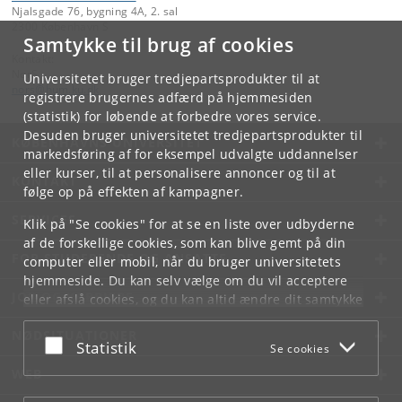
Njalsgade 76, bygning 4A, 2. sal
2300 København S
Samtykke til brug af cookies
Kontakt:
NorS
Universitetet bruger tredjepartsprodukter til at
nors
@
hum
.
ku
.
dk
registrere brugernes adfærd på hjemmesiden
(statistik) for løbende at forbedre vores service.
Desuden bruger universitetet tredjepartsprodukter til
KØBENHAVNS UNIVERSITET
markedsføring af for eksempel udvalgte uddannelser
eller kurser, til at personalisere annoncer og til at
KONTAKT
følge op på effekten af kampagner.
SERVICES
Klik på "Se cookies" for at se en liste over udbyderne
af de forskellige cookies, som kan blive gemt på din
FOR STUDERENDE OG ANSATTE
computer eller mobil, når du bruger universitetets
hjemmeside. Du kan selv vælge om du vil acceptere
JOB OG KARRIERE
eller afslå cookies, og du kan altid ændre dit samtykke
under
Cookie- og privatlivspolitik
som du finder i
NØDSITUATIONER
bunden af hver side.
Acceptér eller afslå
Statistik
Se cookies
Googles privatlivspolitik
WEB