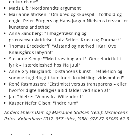
epikuræisme"
Mads Elf: "Nordbrandts argument"
Marianne Stidsen: "Om brød og skuespil – fodbold og
engle. Peter Bürgers og Hans-Jørgen Nielsens forsvar for
kunstens andethed"
Anna Sandberg: "Tilbagetrækning og
grænseoverskridelse. Lutz Seilers Kruso og Danmark"
Thomas Bredsdorff: "Afstand og nærhed i Karl Ove
Knausgårds labyrint"
Susanne Kemp: ""Med ræv bag øret". Om retoricitet i
lyrik – i særdeleshed hos Pia Juul"
Anne Gry Haugland: "Distancens kunst – refleksion og
sommerfugleflugt i kunstnerisk udviklingsvirksomhed"
René Rasmussen: "Ekstimitet versus transparens – eller
hvorfor digte heldigvis altid falder ved siden af"
Jan Thielke: "Venus fra Willendorff"
Kasper Nefer Olsen: "Indre rum"
Anders Ehlers Dam og Marianne Stidsen (red.):
Distancens
Patos. København 2017. 357 sider, ISBN: 978-87-93060-62-3.