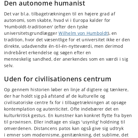
Den autonome humanist
Det var bl.a. tilbagetrækningen til en højere grad af
autonomi, som skabte, hvad vi i Europa kalder for
'Humboldt-traditionen' (efter den tyske
universitetsgrundlægger
Wilhelm von Humboldt
), en
tradition, hvor det væsentlige for et universitet ikke er den
direkte, udadvendte én-til-én-nytteværdi, men derimod
indrebåret erkendelse og søgen efter en
menneskelig sandhed, der anerkendes som en værdi i sig
selv.
Uden for civilisationens centrum
Op gennem historien løber en linje af digtere og tænkere,
der har holdt sig på afstand af de kulturelle og
civilisatoriske centre fx for i tilbagetrækningen at opsøge
kontemplation og autenticitet. Ofte indebærer det en
kulturkritisk gestus. En kunstner kan konkret flytte fra byen
til provinsen. Eller indtage en slags 'usynlig' holdning til
omverdenen. Distancens patos kan også give sig udtryk
i emner som modernisme, genitænkning, det sublime, det