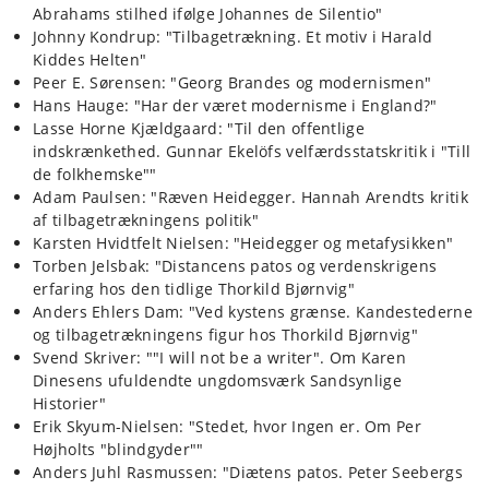
Abrahams stilhed ifølge Johannes de Silentio"
Johnny Kondrup: "Tilbagetrækning. Et motiv i Harald
Kiddes Helten"
Peer E. Sørensen: "Georg Brandes og modernismen"
Hans Hauge: "Har der været modernisme i England?"
Lasse Horne Kjældgaard: "Til den offentlige
indskrænkethed. Gunnar Ekelöfs velfærdsstatskritik i "Till
de folkhemske""
Adam Paulsen: "Ræven Heidegger. Hannah Arendts kritik
af tilbagetrækningens politik"
Karsten Hvidtfelt Nielsen: "Heidegger og metafysikken"
Torben Jelsbak: "Distancens patos og verdenskrigens
erfaring hos den tidlige Thorkild Bjørnvig"
Anders Ehlers Dam: "Ved kystens grænse. Kandestederne
og tilbagetrækningens figur hos Thorkild Bjørnvig"
Svend Skriver: ""I will not be a writer". Om Karen
Dinesens ufuldendte ungdomsværk Sandsynlige
Historier"
Erik Skyum-Nielsen: "Stedet, hvor Ingen er. Om Per
Højholts "blindgyder""
Anders Juhl Rasmussen: "Diætens patos. Peter Seebergs