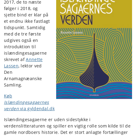
2017, de to næste
følger i 2018, og
sjette bind er klar på
et endnu ikke fastlagt
tidspunkt. Samtidig
med de tre første
udgives også en
introduktion til
islændingesagaerne
skrevet af
Annette
Lassen
, lektor ved
Den
Arnamagnæanske
Samling.
Køb
Islændingesagaernes
verden
via gyldendal.dk
Islændingesagaerne er uden sidestykke i
verdenslitteraturen og spiller en vigtig rolle som kilde til de
gamle nordboers historie. Det er stort anlagte fortællinger