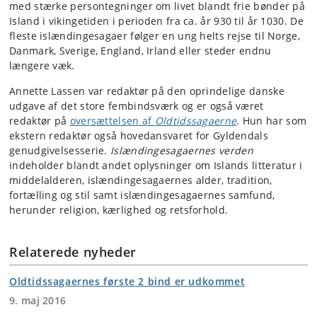
med stærke persontegninger om livet blandt frie bønder på
Island i vikingetiden i perioden fra ca. år 930 til år 1030. De
fleste islændingesagaer følger en ung helts rejse til Norge,
Danmark, Sverige, England, Irland eller steder endnu
længere væk.
Annette Lassen var redaktør på den oprindelige danske
udgave af det store fembindsværk og er også været
redaktør på
oversættelsen af
Oldtidssagaerne
. Hun har som
ekstern redaktør også hovedansvaret for Gyldendals
genudgivelsesserie.
Islændingesagaernes verden
indeholder blandt andet oplysninger om Islands litteratur i
middelalderen, islændingesagaernes alder, tradition,
fortælling og stil samt islændingesagaernes samfund,
herunder religion, kærlighed og retsforhold.
Relaterede nyheder
Oldtidssagaernes første 2 bind er udkommet
9. maj 2016