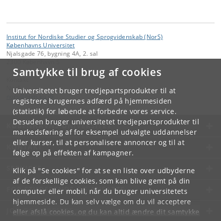
Institut for Nordiske Studier og Sprogvidenskab (NorS)
Københavns Universitet
Njalsgade 76, bygning 4A, 2. sal
2300 København S
Samtykke til brug af cookies
Kontakt:
NorS
Universitetet bruger tredjepartsprodukter til at
nors
@
hum
.
ku
.
dk
registrere brugernes adfærd på hjemmesiden
(statistik) for løbende at forbedre vores service.
Desuden bruger universitetet tredjepartsprodukter til
KØBENHAVNS UNIVERSITET
markedsføring af for eksempel udvalgte uddannelser
eller kurser, til at personalisere annoncer og til at
KONTAKT
følge op på effekten af kampagner.
SERVICES
Klik på "Se cookies" for at se en liste over udbyderne
af de forskellige cookies, som kan blive gemt på din
FOR STUDERENDE OG ANSATTE
computer eller mobil, når du bruger universitetets
hjemmeside. Du kan selv vælge om du vil acceptere
JOB OG KARRIERE
eller afslå cookies, og du kan altid ændre dit samtykke