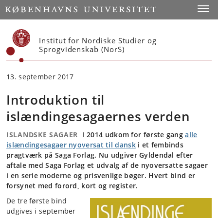
Start
Toggl
Institut for Nordiske Studier og
Sprogvidenskab (NorS)
13. september 2017
Introduktion til
islændingesagaernes verden
ISLANDSKE SAGAER
I 2014 udkom for første gang
alle
islændingesagaer nyoversat til dansk
i et fembinds
pragtværk på Saga Forlag. Nu udgiver Gyldendal efter
aftale med Saga Forlag et udvalg af de nyoversatte sagaer
i en serie moderne og prisvenlige bøger. Hvert bind er
forsynet med forord, kort og register.
De tre første bind
udgives i september