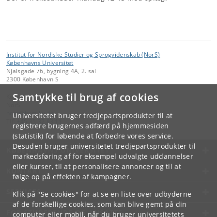
Institut for Nordiske Studier og Sprogvidenskab (NorS)
Københavns Universitet
Njalsgade 76, bygning 4A, 2. sal
2300 København S
Samtykke til brug af cookies
Kontakt:
NorS
nors
@
hum
.
ku
.
dk
Universitetet bruger tredjepartsprodukter til at
Tlf:
+45 35 32 83 11
registrere brugernes adfærd på hjemmesiden
(statistik) for løbende at forbedre vores service.
Desuden bruger universitetet tredjepartsprodukter til
KØBENHAVNS UNIVERSITET
markedsføring af for eksempel udvalgte uddannelser
eller kurser, til at personalisere annoncer og til at
KONTAKT
følge op på effekten af kampagner.
SERVICES
Klik på "Se cookies" for at se en liste over udbyderne
af de forskellige cookies, som kan blive gemt på din
FOR STUDERENDE OG ANSATTE
computer eller mobil, når du bruger universitetets