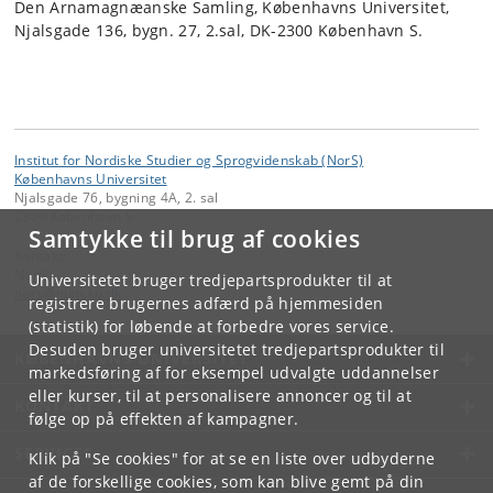
Den Arnamagnæanske Samling, Københavns Universitet,
Njalsgade 136, bygn. 27, 2.sal, DK-2300 København S.
Institut for Nordiske Studier og Sprogvidenskab (NorS)
Københavns Universitet
Njalsgade 76, bygning 4A, 2. sal
2300 København S
Samtykke til brug af cookies
Kontakt:
NorS
Universitetet bruger tredjepartsprodukter til at
nors
@
hum
.
ku
.
dk
registrere brugernes adfærd på hjemmesiden
(statistik) for løbende at forbedre vores service.
Desuden bruger universitetet tredjepartsprodukter til
KØBENHAVNS UNIVERSITET
markedsføring af for eksempel udvalgte uddannelser
eller kurser, til at personalisere annoncer og til at
KONTAKT
følge op på effekten af kampagner.
SERVICES
Klik på "Se cookies" for at se en liste over udbyderne
af de forskellige cookies, som kan blive gemt på din