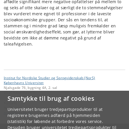
affødte signifikant mere negative opfattelser på mellem to
og seks af otte skalaer og at særligt de to stemmeafvigelser
blev vurderet mere egnet til professioner i de laveste
socioøkonomiske grupper. Der sås en tendens til, at
stammen og i mindre grad læsp muligvis fremkalder en
social ønskværdighedseffekt, som gør, at lytterne bliver
bevidste om ikke at dømme negativt på grund af
taleafvigelsen.
Institut for Nordiske Studier og Sprogvidenskab (NorS)
Københavns Universitet
Njalsgade 76, bygning 4A, 2. sal
2300 København S
Samtykke til brug af cookies
Kontakt:
NorS
Universitetet bruger tredjepartsprodukter til at
nors
@
hum
.
ku
.
dk
registrere brugernes adfærd på hjemmesiden
(statistik) for løbende at forbedre vores service.
Desuden bruger universitetet tredjepartsprodukter til