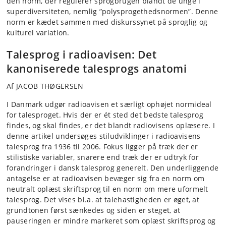
den norm, der regulerer sprogbrugen blandt de unge i
superdiversiteten, nemlig ”polysprogethedsnormen”. Denne
norm er kædet sammen med diskurssynet på sproglig og
kulturel variation.
Talesprog i radioavisen: Det
kanoniserede talesprogs anatomi
Af JACOB THØGERSEN
I Danmark udgør radioavisen et særligt ophøjet normideal
for talesproget. Hvis der er ét sted det bedste talesprog
findes, og skal findes, er det blandt radiovisens oplæsere. I
denne artikel undersøges stiludviklinger i radioavisens
talesprog fra 1936 til 2006. Fokus ligger på træk der er
stilistiske variabler, snarere end træk der er udtryk for
forandringer i dansk talesprog generelt. Den underliggende
antagelse er at radioavisen bevæger sig fra en norm om
neutralt oplæst skriftsprog til en norm om mere uformelt
talesprog. Det vises bl.a. at talehastigheden er øget, at
grundtonen først sænkedes og siden er steget, at
pauseringen er mindre markeret som oplæst skriftsprog og