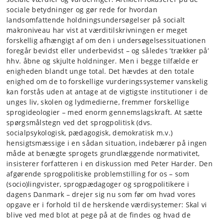
sociale betydninger og gør rede for hvordan
landsomfattende holdningsundersøgelser på socialt
makroniveau har vist at værditilskrivningen er meget
forskellig afhængigt af om den i undersøgelsessituationen
foregår bevidst eller underbevidst – og således ’trækker på’
hhv. åbne og skjulte holdninger. Men i begge tilfælde er
enigheden blandt unge total. Det hævdes at den totale
enighed om de to forskellige vurderingssystemer vanskelig
kan forstås uden at antage at de vigtigste institutioner i de
unges liv, skolen og lydmedierne, fremmer forskellige
sprogideologier – med enorm gennemslagskraft. At sætte
spørgsmålstegn ved det sprogpolitisk (dvs.
socialpsykologisk, pædagogisk, demokratisk m.v.)
hensigtsmæssige i en sådan situation, indebærer på ingen
måde at benægte sprogets grundlæggende normativitet,
insisterer forfatteren i en diskussion med Peter Harder. Den
afgørende sprogpolitiske problemstilling for os – som
(socio)lingvister, sprogpædagoger og sprogpolitikere i
dagens Danmark – drejer sig nu som før om hvad vores
opgave er i forhold til de herskende værdisystemer: Skal vi
blive ved med blot at pege på at de findes og hvad de