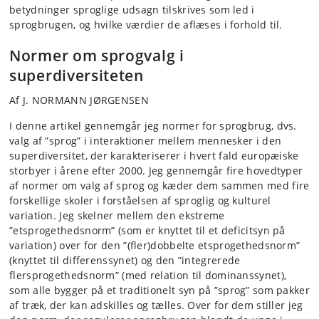
betydninger sproglige udsagn tilskrives som led i
sprogbrugen, og hvilke værdier de aflæses i forhold til.
Normer om sprogvalg i
superdiversiteten
Af J. NORMANN JØRGENSEN
I denne artikel gennemgår jeg normer for sprogbrug, dvs.
valg af ”sprog” i interaktioner mellem mennesker i den
superdiversitet, der karakteriserer i hvert fald europæiske
storbyer i årene efter 2000. Jeg gennemgår fire hovedtyper
af normer om valg af sprog og kæder dem sammen med fire
forskellige skoler i forståelsen af sproglig og kulturel
variation. Jeg skelner mellem den ekstreme
”etsprogethedsnorm” (som er knyttet til et deficitsyn på
variation) over for den ”(fler)dobbelte etsprogethedsnorm”
(knyttet til differenssynet) og den ”integrerede
flersprogethedsnorm” (med relation til dominanssynet),
som alle bygger på et traditionelt syn på ”sprog” som pakker
af træk, der kan adskilles og tælles. Over for dem stiller jeg