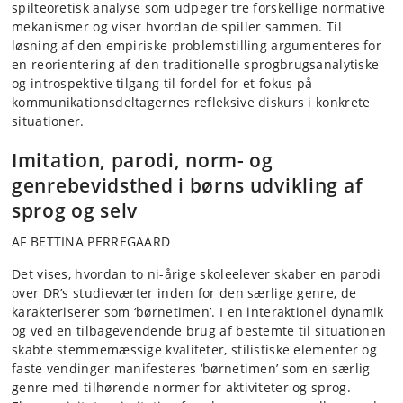
spilteoretisk analyse som udpeger tre forskellige normative
mekanismer og viser hvordan de spiller sammen. Til
løsning af den empiriske problemstilling argumenteres for
en reorientering af den traditionelle sprogbrugsanalytiske
og introspektive tilgang til fordel for et fokus på
kommunikationsdeltagernes refleksive diskurs i konkrete
situationer.
Imitation, parodi, norm- og
genrebevidsthed i børns udvikling af
sprog og selv
AF BETTINA PERREGAARD
Det vises, hvordan to ni-årige skoleelever skaber en parodi
over DR’s studieværter inden for den særlige genre, de
karakteriserer som ‘børnetimen’. I en interaktionel dynamik
og ved en tilbagevendende brug af bestemte til situationen
skabte stemmemæssige kvaliteter, stilistiske elementer og
faste vendinger manifesteres ‘børnetimen’ som en særlig
genre med tilhørende normer for aktiviteter og sprog.