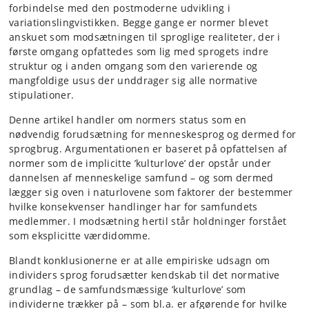
forbindelse med den postmoderne udvikling i
variationslingvistikken. Begge gange er normer blevet
anskuet som modsætningen til sproglige realiteter, der i
første omgang opfattedes som lig med sprogets indre
struktur og i anden omgang som den varierende og
mangfoldige usus der unddrager sig alle normative
stipulationer.
Denne artikel handler om normers status som en
nødvendig forudsætning for menneskesprog og dermed for
sprogbrug. Argumentationen er baseret på opfattelsen af
normer som de implicitte ’kulturlove’ der opstår under
dannelsen af menneskelige samfund – og som dermed
lægger sig oven i naturlovene som faktorer der bestemmer
hvilke konsekvenser handlinger har for samfundets
medlemmer. I modsætning hertil står holdninger forstået
som eksplicitte værdidomme.
Blandt konklusionerne er at alle empiriske udsagn om
individers sprog forudsætter kendskab til det normative
grundlag – de samfundsmæssige ’kulturlove’ som
individerne trækker på – som bl.a. er afgørende for hvilke