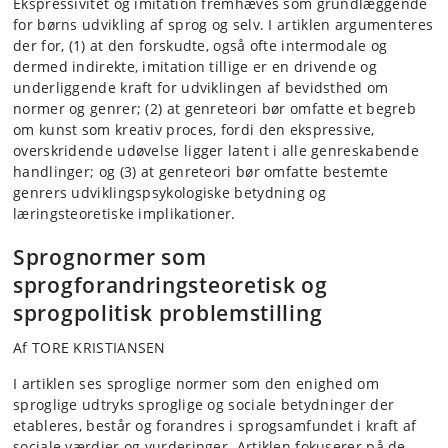
Ekspressivitet og imitation fremhæves som grundlæggende
for børns udvikling af sprog og selv. I artiklen argumenteres
der for, (1) at den forskudte, også ofte intermodale og
dermed indirekte, imitation tillige er en drivende og
underliggende kraft for udviklingen af bevidsthed om
normer og genrer; (2) at genreteori bør omfatte et begreb
om kunst som kreativ proces, fordi den ekspressive,
overskridende udøvelse ligger latent i alle genreskabende
handlinger; og (3) at genreteori bør omfatte bestemte
genrers udviklingspsykologiske betydning og
læringsteoretiske implikationer.
Sprognormer som
sprogforandringsteoretisk og
sprogpolitisk problemstilling
Af TORE KRISTIANSEN
I artiklen ses sproglige normer som den enighed om
sproglige udtryks sproglige og sociale betydninger der
etableres, består og forandres i sprogsamfundet i kraft af
sociale værdier og vurderinger. Artiklen fokuserer på de