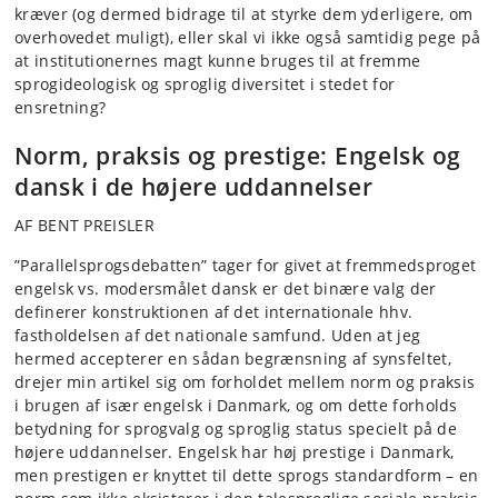
kræver (og dermed bidrage til at styrke dem yderligere, om
overhovedet muligt), eller skal vi ikke også samtidig pege på
at institutionernes magt kunne bruges til at fremme
sprogideologisk og sproglig diversitet i stedet for
ensretning?
Norm, praksis og prestige: Engelsk og
dansk i de højere uddannelser
AF BENT PREISLER
”Parallelsprogsdebatten” tager for givet at fremmedsproget
engelsk vs. modersmålet dansk er det binære valg der
definerer konstruktionen af det internationale hhv.
fastholdelsen af det nationale samfund. Uden at jeg
hermed accepterer en sådan begrænsning af synsfeltet,
drejer min artikel sig om forholdet mellem norm og praksis
i brugen af især engelsk i Danmark, og om dette forholds
betydning for sprogvalg og sproglig status specielt på de
højere uddannelser. Engelsk har høj prestige i Danmark,
men prestigen er knyttet til dette sprogs standardform – en