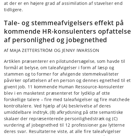
at der er en højere grad af assimilation af stavelser end
tidligere.
Tale- og stemmeafvigelsers effekt på
kommende HR-konsulenters opfattelse
af personlighed og jobegnethed
Af MAJA ZETTERSTRÖM OG JENNY IWARSSON
Artiklen præsenterer en pilotundersøgelse, som havde til
formål at belyse, om taleafvigelser i form af læsp og
stammen og to former for afvigende stemmekvaliteter
påvirker opfattelsen af en person og dennes egnethed til et
givent job. 11 kommende Human Ressource-konsulenter
blev i en masketest præsenteret for lydklip af otte
forskellige talere – fire med taleafvigelser og fire matchede
kontroltalere. Ved hjælp af (A) beskrivelse af deres
umiddelbare indtryk, (B) afkrydsning på otte semantiske
skalaer der repræsenterede personlighedstræk og (C)
vurdering af jobegnethed til 12 professioner gav lytterne
deres svar. Resultaterne viste, at alle fire taleafvigelser