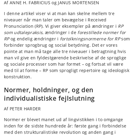
Af ANNE H. FABRICIUS og JANUS MORTENSEN
I denne artikel viser vi at man kan skelne mellem tre
niveauer når man taler om bevægelse i Received
Pronunciation (RP). Vi giver eksempler på ændringer i
RP
som udtalepraksis
, ændringer i de
forestillede normer for
RP
og endelig ændringer i
fortolkningsnormerne for RP
som
forbinder sprogbrug og social betydning. Det er vores
pointe at man må tage alle tre niveauer i betragtning hvis
man vil give en fyldestgørende beskrivelse af de sproglige
og sociale processer som har formet – og fortsat vil være
med til at forme – RP som sprogligt repertoire og ideologisk
konstruktion.
Normer, holdninger, og den
individualistiske fejlslutning
Af PETER HARDER
Normer er blevet manet ud af lingvistikken i to omgange
inden for de sidste hundrede år: første gang i forbindelse
med den strukturalistiske revolution og anden gang i