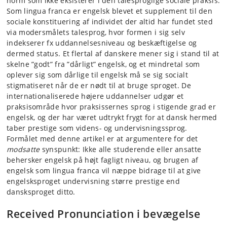
norm som ikke eksisterer i den talesproglige sociale praksis.
Som lingua franca er engelsk blevet et supplement til den
sociale konstituering af individet der altid har fundet sted
via modersmålets talesprog, hvor formen i sig selv
indekserer fx uddannelsesniveau og beskæftigelse og
dermed status. Et flertal af danskere mener sig i stand til at
skelne ”godt” fra ”dårligt” engelsk, og et mindretal som
oplever sig som dårlige til engelsk må se sig socialt
stigmatiseret når de er nødt til at bruge sproget. De
internationaliserede højere uddannelser udgør et
praksisområde hvor praksissernes sprog i stigende grad er
engelsk, og der har været udtrykt frygt for at dansk hermed
taber prestige som videns- og undervisningssprog.
Formålet med denne artikel er at argumentere for det
modsatte
synspunkt: Ikke alle studerende eller ansatte
behersker engelsk på højt fagligt niveau, og brugen af
engelsk som lingua franca vil næppe bidrage til at give
engelsksproget undervisning større prestige end
dansksproget ditto.
Received Pronunciation i bevægelse