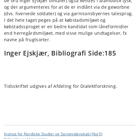
de ord Inger Ejskjær omtaler) også kendes i alamodisk tysk,
og der argumenteres for at de er indlånt via de geworbne
(dvs. hvervede soldater) og via garnisonsbyernes talesprog.
I det hele taget peges på at købstadsmiljøet og
købstadssproget er en bedre kandidat som låneformidler
end herregårdsmiljøet, med visse mulige undtagelser, fx
navne på frugtsorter.
Inger Ejskjær, Bibliografi Side:185
Tidsskriftet udgives af Afdeling for Dialektforskning.
Institut for Nordiske Studier og Sprogvidenskab (NorS)