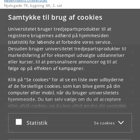
Københavns Universitet
Njalsgade 76, bygning 4A, 2. sal
2300 København S
Samtykke til brug af cookies
Kontakt:
NorS
Universitetet bruger tredjepartsprodukter til at
nors
@
hum
.
ku
.
dk
registrere brugernes adfærd på hjemmesiden
(statistik) for løbende at forbedre vores service.
Desuden bruger universitetet tredjepartsprodukter til
KØBENHAVNS UNIVERSITET
markedsføring af for eksempel udvalgte uddannelser
eller kurser, til at personalisere annoncer og til at
KONTAKT
følge op på effekten af kampagner.
SERVICES
Klik på "Se cookies" for at se en liste over udbyderne
af de forskellige cookies, som kan blive gemt på din
FOR STUDERENDE OG ANSATTE
computer eller mobil, når du bruger universitetets
hjemmeside. Du kan selv vælge om du vil acceptere
JOB OG KARRIERE
eller afslå cookies, og du kan altid ændre dit samtykke
under
Cookie- og privatlivspolitik
som du finder i
NØDSITUATIONER
bunden af hver side.
Acceptér eller afslå
Statistik
Se cookies
Googles privatlivspolitik
WEB