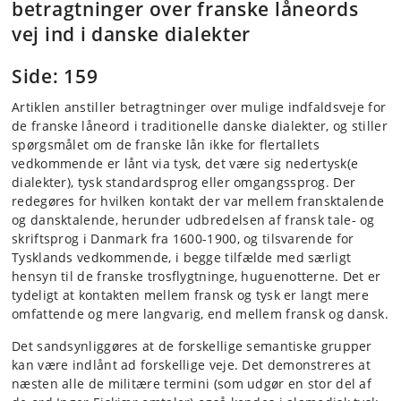
betragtninger over franske låneords
vej ind i danske dialekter
Side: 159
Artiklen anstiller betragtninger over mulige indfaldsveje for
de franske låneord i traditionelle danske dialekter, og stiller
spørgsmålet om de franske lån ikke for flertallets
vedkommende er lånt via tysk, det være sig nedertysk(e
dialekter), tysk standardsprog eller omgangssprog. Der
redegøres for hvilken kontakt der var mellem fransktalende
og dansktalende, herunder udbredelsen af fransk tale- og
skriftsprog i Danmark fra 1600-1900, og tilsvarende for
Tysklands vedkommende, i begge tilfælde med særligt
hensyn til de franske trosflygtninge, huguenotterne. Det er
tydeligt at kontakten mellem fransk og tysk er langt mere
omfattende og mere langvarig, end mellem fransk og dansk.
Det sandsynliggøres at de forskellige semantiske grupper
kan være indlånt ad forskellige veje. Det demonstreres at
næsten alle de militære termini (som udgør en stor del af