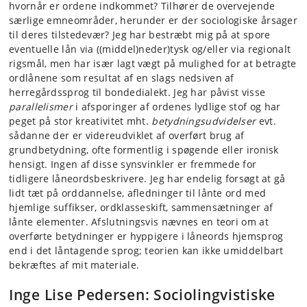
hvornår er ordene indkommet? Tilhører de overvejende
særlige emneområder, herunder er der sociologiske årsager
til deres tilstedevær? Jeg har bestræbt mig på at spore
eventuelle lån via ((middel)neder)tysk og/eller via regionalt
rigsmål, men har især lagt vægt på mulighed for at betragte
ordlånene som resultat af en slags nedsiven af
herregårdssprog til bondedialekt. Jeg har påvist visse
parallelismer
i afsporinger af ordenes lydlige stof og har
peget på stor kreativitet mht.
betydningsudvidelser
evt.
sådanne der er videreudviklet af overført brug af
grundbetydning, ofte formentlig i spøgende eller ironisk
hensigt. Ingen af disse synsvinkler er fremmede for
tidligere låneordsbeskrivere. Jeg har endelig forsøgt at gå
lidt tæt på orddannelse, afledninger til lånte ord med
hjemlige suffikser, ordklasseskift, sammensætninger af
lånte elementer. Afslutningsvis nævnes en teori om at
overførte betydninger er hyppigere i låneords hjemsprog
end i det låntagende sprog; teorien kan ikke umiddelbart
bekræftes af mit materiale.
Inge Lise Pedersen: Sociolingvistiske